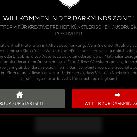
WILLKOMMEN IN DER DARKMINDS ZONE !
TTFORM FÜR KREATIVE FREIHEIT, KÜNSTLERISCHEN AUSDRUCK
JAHR 2024
POSITIVITÄT!
ite enthält Materialien mit Altersbeschränkung. Wenn Sie unter 18 Jahre alt s
von dem aus Sie auf diese Website zugreifen, noch nicht volljährig sind, haben
g oder Erlaubnis, diese Website zu betreten oder auf deren Materialien zuzug
 Jahre alt oder an dem Ort, von dem aus Sie auf diese Website zugreifen, durch 
 volljährig sind, erklären Sie sich hiermit damit einverstanden, alle Geschäft
ten. Sie erkennen diese auch an und stimmen zu, dass Sie durch Nacktheit und 
Darstellungen sexueller Aktivitäten nicht beleidigt sind.
RÜCK ZUR STARTSEITE
WEITER ZUR DARKMIND
2024
HOT & KINKY ASSES