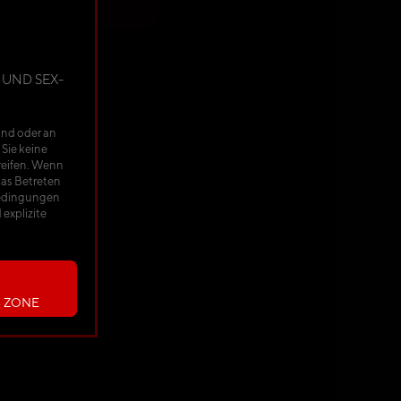
 UND SEX-
ind oder an
 Sie keine
reifen. Wenn
das Betreten
sbedingungen
explizite
S ZONE