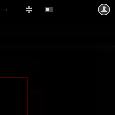
ntakt
nde Momente. Sinnliche und
mfrauen und Traummänner,
iff auf unsere Kalender.
en Video.
unt oder einen käuflich
h erworben