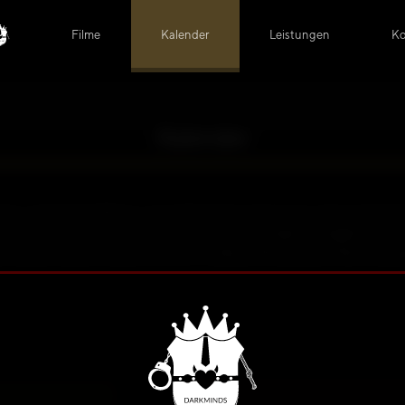
Filme
Kalender
Leistungen
Ko
Kalender
rper, aufreizende Blicke und verführerische Posen für viele prickel
lassen Träume wahr werden! Diese Kalender zeigt freizügige Trau
lassen und das Jahr versüßen. Auf dieser Seite hast du bequem Zugr
nat beinhaltet ein Bild mit einem verlinkten interaktiven provokativ
 Kalenders zuzugreifen, benötigst du entweder einen Premium-Acco
erworbenen Kalender.
die Seite anmelden
Ich habe den Kalender käuflic
oder