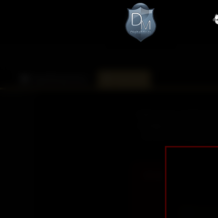
DarkMinds Zone
Kalender
Heiße Erotik, perfekte Kö
aufregende Schönheiten 
die keine Wünsche offen
Jeder Mo
Um auf die Inhalte des
Über 