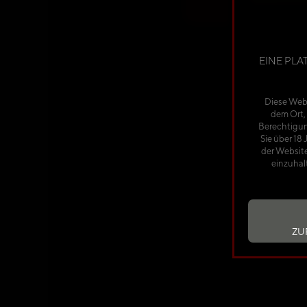
EINE PLA
Diese Webs
dem Ort, 
Berechtigun
Sie über 18
der Website
einzuhal
ZU