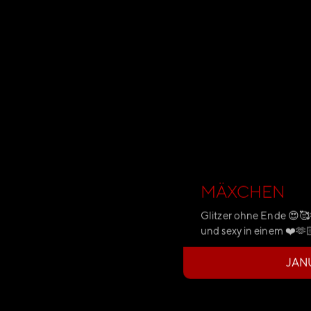
MÄXCHEN
Glitzer ohne Ende 😍🥰
und sexy in einem ❤️🫶
JAN