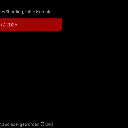
hes Shooting, toller Kontakt
RZ 2026
nd so edel geworden 😈🤝🏻