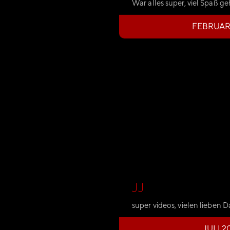
War alles super, viel Spaß g
FEBRUAR
JJ
super videos, vielen lieben D
JULI 2