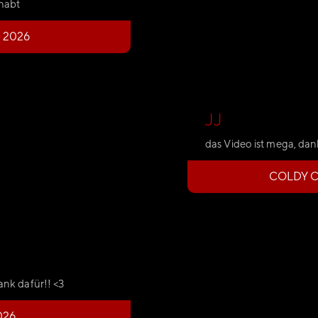
ehabt
 2026
JJ
das Video ist mega, da
COLDY C
ank dafür!! <3
026