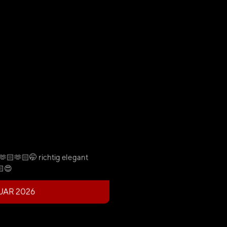
🫶🏻🫶🏻🤭 richtig elegant
🏻😍
UAR 2026