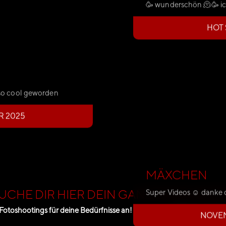
🥳 wunderschön 🫠🥳 ich
HOT
d so cool geworden
 2025
MÄXCHEN
CHE DIR HIER DEIN GANZ EINZIGART
Super Videos ☺️ danke d
 Fotoshootings für deine Bedürfnisse an!
Willst du weit
NOVE
Dies kan