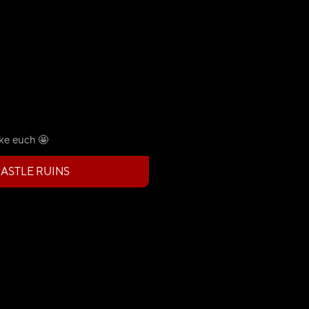
nke euch 🤩
ASTLE RUINS