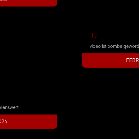
JJ
video ist bombe geword
FEBR
hlenswert
026