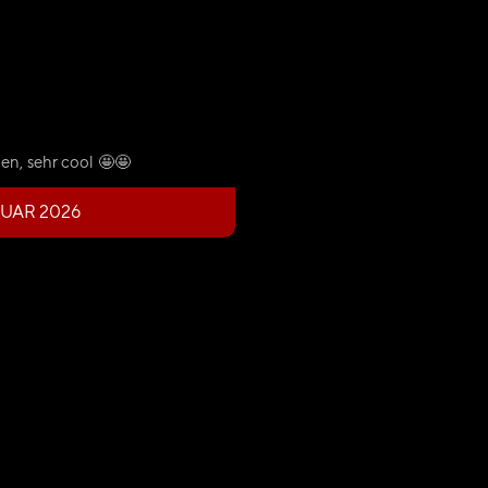
en, sehr cool 🤩🤩
UAR 2026