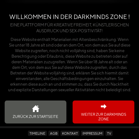
benötigst du entweder einen Premium-Account
oder einen käuflich erworbenen Kalender.
WILLKOMMEN IN DER DARKMINDS ZONE !
Über die Seite anmelden
EINE PLATTFORM FÜR KREATIVE FREIHEIT, KÜNSTLERISCHEN
AUSDRUCK UND SEX-POSITIVITÄT!
oder
Diese Website enthält Materialien mit Altersbeschränkung. Wenn
Sie unter 18 Jahre alt sind oder an dem Ort, von dem aus Sie auf diese
Ich habe den Kalender käuflich erworben
Website zugreifen, noch nicht volljährig sind, haben Sie keine
Berechtigung oder Erlaubnis, diese Website zu betreten oder auf
deren Materialien zuzugreifen. Wenn Sie über 18 Jahre alt oder an
dem Ort, von dem aus Sie auf diese Website zugreifen, durch das
Betreten der Website volljährig sind, erklären Sie sich hiermit damit
einverstanden, alle Geschäftsbedingungen einzuhalten. Sie
erkennen diese auch an und stimmen zu, dass Sie durch Nacktheit
und explizite Darstellungen sexueller Aktivitäten nicht beleidigt sind.
WEITER ZUR DARKMINDS
ZURÜCK ZUR STARTSEITE
ZONE
TIMELINE
AGB
KONTAKT
IMPRESSUM
TV