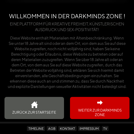
benötigst du entweder einen Premium-Account
oder einen käuflich erworbenen Kalender.
WILLKOMMEN IN DER DARKMINDS ZONE !
Über die Seite anmelden
EINE PLATTFORM FÜR KREATIVE FREIHEIT, KÜNSTLERISCHEN
AUSDRUCK UND SEX-POSITIVITÄT!
oder
Diese Website enthält Materialien mit Altersbeschränkung. Wenn
Sie unter 18 Jahre alt sind oder an dem Ort, von dem aus Sie auf diese
Ich habe den Kalender käuflich erworben
Website zugreifen, noch nicht volljährig sind, haben Sie keine
Berechtigung oder Erlaubnis, diese Website zu betreten oder auf
deren Materialien zuzugreifen. Wenn Sie über 18 Jahre alt oder an
dem Ort, von dem aus Sie auf diese Website zugreifen, durch das
Betreten der Website volljährig sind, erklären Sie sich hiermit damit
einverstanden, alle Geschäftsbedingungen einzuhalten. Sie
erkennen diese auch an und stimmen zu, dass Sie durch Nacktheit
und explizite Darstellungen sexueller Aktivitäten nicht beleidigt sind.
WEITER ZUR DARKMINDS
ZURÜCK ZUR STARTSEITE
ZONE
TIMELINE
AGB
KONTAKT
IMPRESSUM
TV