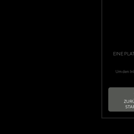
EINE PLA
Um den Inh
ZUR
STA