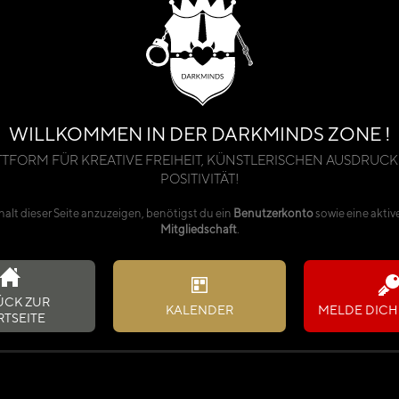
WILLKOMMEN IN DER DARKMINDS ZONE !
TTFORM FÜR KREATIVE FREIHEIT, KÜNSTLERISCHEN AUSDRUCK
POSITIVITÄT!
alt dieser Seite anzuzeigen, benötigst du ein
Benutzerkonto
sowie eine aktiv
Mitgliedschaft
.
ÜCK ZUR
KALENDER
MELDE DICH 
RTSEITE