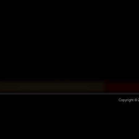
« ZURÜCK ZUR DARKMINDS ZONE
Copyright ©