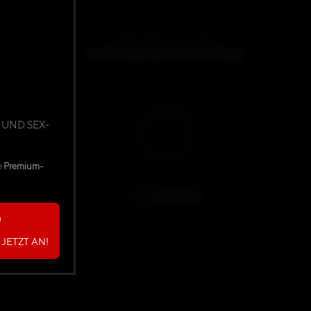
DARKMINDS ORIGINALS
MORNING ROUTINE
03:00
 UND SEX-
e
Premium-
Mäxchen
JETZT AN!