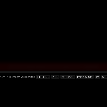
JETZT MIT EINER PREMIUM MITGLIEDSCHAFT ANSEHEN
 2026
. Alle Rechte vorbehalten.
TIMELINE
AGB
KONTAKT
IMPRESSUM
TV
SIT