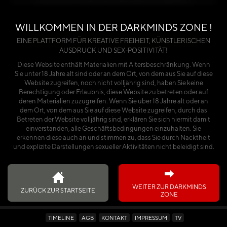
benötigst du entweder einen Premium-Account
oder einen käuflich erworbenen Kalender.
WILLKOMMEN IN DER DARKMINDS ZONE !
Über die Seite anmelden
EINE PLATTFORM FÜR KREATIVE FREIHEIT, KÜNSTLERISCHEN
AUSDRUCK UND SEX-POSITIVITÄT!
oder
Diese Website enthält Materialien mit Altersbeschränkung. Wenn
Sie unter 18 Jahre alt sind oder an dem Ort, von dem aus Sie auf diese
Ich habe den Kalender käuflich erworben
Website zugreifen, noch nicht volljährig sind, haben Sie keine
Berechtigung oder Erlaubnis, diese Website zu betreten oder auf
deren Materialien zuzugreifen. Wenn Sie über 18 Jahre alt oder an
dem Ort, von dem aus Sie auf diese Website zugreifen, durch das
Betreten der Website volljährig sind, erklären Sie sich hiermit damit
einverstanden, alle Geschäftsbedingungen einzuhalten. Sie
erkennen diese auch an und stimmen zu, dass Sie durch Nacktheit
und explizite Darstellungen sexueller Aktivitäten nicht beleidigt sind.
WEITER ZUR DARKMINDS
ZURÜCK ZUR STARTSEITE
ZONE
TIMELINE
AGB
KONTAKT
IMPRESSUM
TV