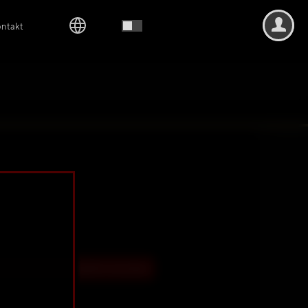
ntakt
26
abe den Kalender käuflich erworben