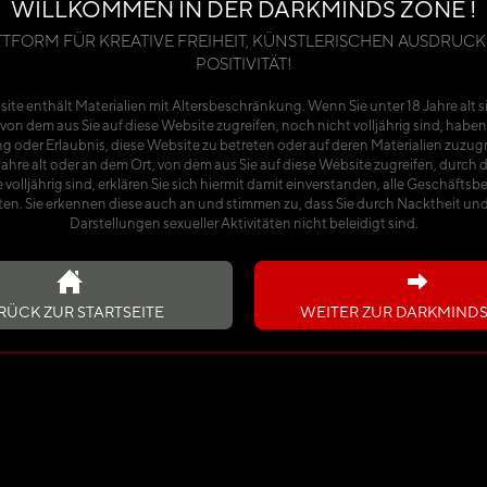
WILLKOMMEN IN DER DARKMINDS ZONE !
TTFORM FÜR KREATIVE FREIHEIT, KÜNSTLERISCHEN AUSDRUCK
POSITIVITÄT!
BRUAR
MÄRZ
ite enthält Materialien mit Altersbeschränkung. Wenn Sie unter 18 Jahre alt s
NI
JULI
KTOBER
NOVEMBER
von dem aus Sie auf diese Website zugreifen, noch nicht volljährig sind, haben
g oder Erlaubnis, diese Website zu betreten oder auf deren Materialien zuzug
 Jahre alt oder an dem Ort, von dem aus Sie auf diese Website zugreifen, durch 
 volljährig sind, erklären Sie sich hiermit damit einverstanden, alle Geschäft
ten. Sie erkennen diese auch an und stimmen zu, dass Sie durch Nacktheit und 
Darstellungen sexueller Aktivitäten nicht beleidigt sind.
RÜCK ZUR STARTSEITE
WEITER ZUR DARKMIND