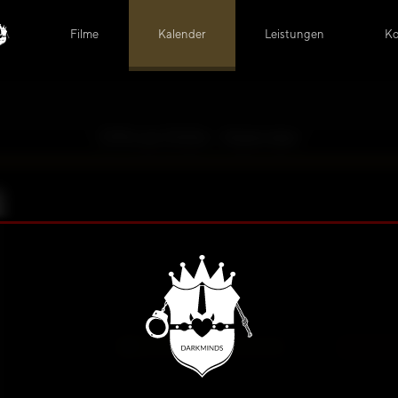
Filme
Kalender
Leistungen
Ko
Official 2026 - Kalender
Official 20
Über die Seite anmelden
Ich h
oder