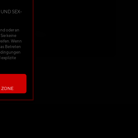
 UND SEX-
APRIL
ind oder an
AUGUST
DEZEMBER
 Sie keine
reifen. Wenn
das Betreten
sbedingungen
explizite
S ZONE