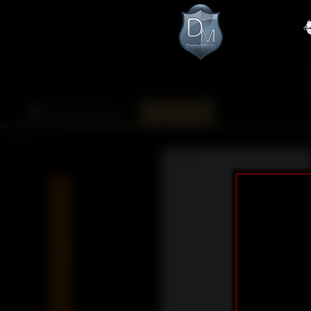
DarkMinds Zone
Kalender
«