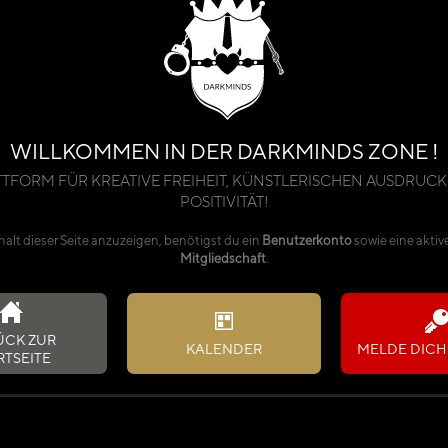
WILLKOMMEN IN DER DARKMINDS ZONE !
TTFORM FÜR KREATIVE FREIHEIT, KÜNSTLERISCHEN AUSDRUCK
POSITIVITÄT!
alt dieser Seite anzuzeigen, benötigst du ein
Benutzerkonto
sowie eine aktiv
Mitgliedschaft
.
ÜCK ZUR
KALENDER
MELDE DICH 
RTSEITE