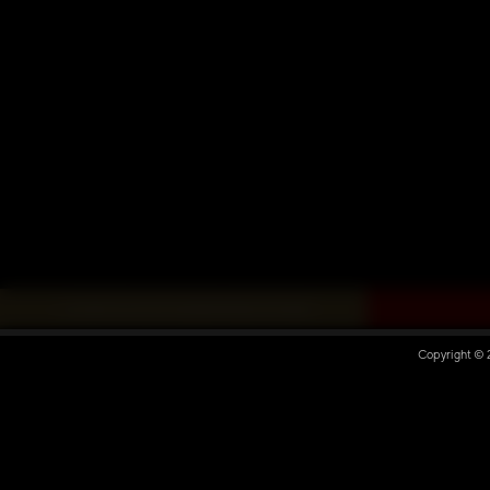
« ZURÜCK ZUR DARKMINDS ZONE
Copyright ©