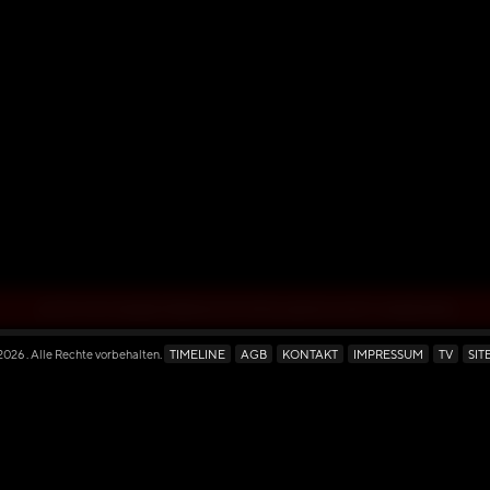
JETZT MIT EINER PREMIUM MITGLIEDSCHAFT ANSEHEN
 2026
. Alle Rechte vorbehalten.
TIMELINE
AGB
KONTAKT
IMPRESSUM
TV
SIT