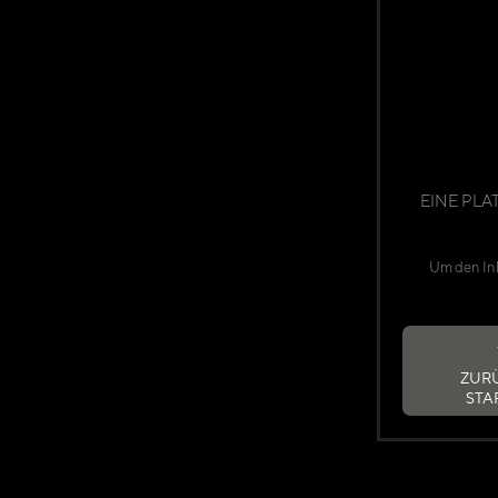
EINE PLA
Um den Inh
ZUR
STA