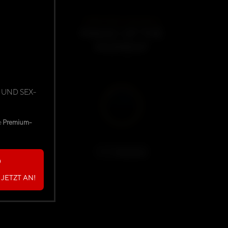
DARKMINDS ORIGINALS
MAGIC OF THE
MOMENT
03:30
 UND SEX-
e
Premium-
Mäxchen
JETZT AN!