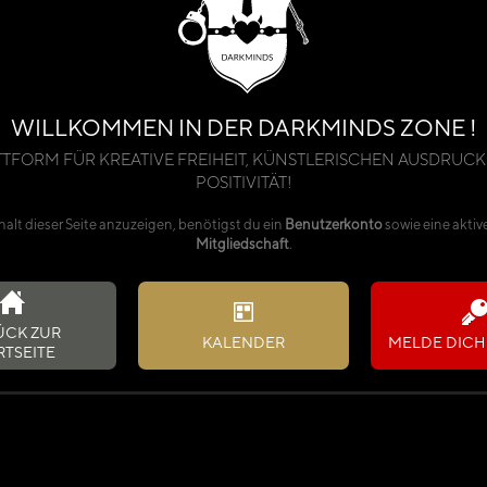
WILLKOMMEN IN DER DARKMINDS ZONE !
TTFORM FÜR KREATIVE FREIHEIT, KÜNSTLERISCHEN AUSDRUCK
POSITIVITÄT!
alt dieser Seite anzuzeigen, benötigst du ein
Benutzerkonto
sowie eine aktiv
Mitgliedschaft
.
ÜCK ZUR
KALENDER
MELDE DICH 
RTSEITE