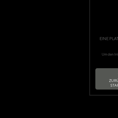
EINE PLA
Um den Inh
ZUR
STA