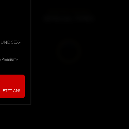
DARKMINDS ORIGINALS
SENSUAL TIMES
03:38
 UND SEX-
e
Premium-
JETZT AN!