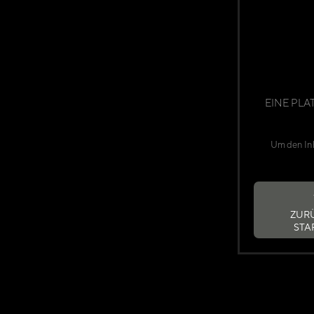
EINE PLA
Um den Inh
ZUR
STA