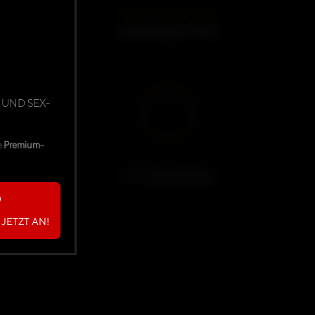
DARKMINDS ORIGINALS
SHOWER ME
04:33
 UND SEX-
e
Premium-
Darina Nikitina
JETZT AN!