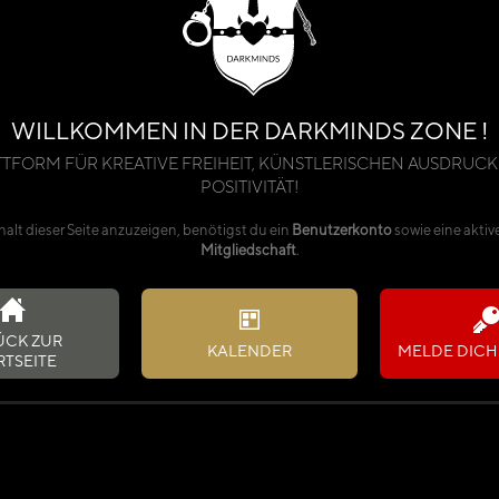
WILLKOMMEN IN DER DARKMINDS ZONE !
TTFORM FÜR KREATIVE FREIHEIT, KÜNSTLERISCHEN AUSDRUCK
POSITIVITÄT!
alt dieser Seite anzuzeigen, benötigst du ein
Benutzerkonto
sowie eine aktiv
Mitgliedschaft
.
ÜCK ZUR
KALENDER
MELDE DICH 
RTSEITE