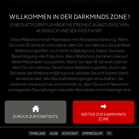
benötigst du entweder einen Premium-Account
oder einen käuflich erworbenen Kalender.
WILLKOMMEN IN DER DARKMINDS ZONE !
Über die Seite anmelden
EINE PLATTFORM FÜR KREATIVE FREIHEIT, KÜNSTLERISCHEN
AUSDRUCK UND SEX-POSITIVITÄT!
oder
Diese Website enthält Materialien mit Altersbeschränkung. Wenn
Sie unter 18 Jahre alt sind oder an dem Ort, von dem aus Sie auf diese
Ich habe den Kalender käuflich erworben
Website zugreifen, noch nicht volljährig sind, haben Sie keine
Berechtigung oder Erlaubnis, diese Website zu betreten oder auf
deren Materialien zuzugreifen. Wenn Sie über 18 Jahre alt oder an
dem Ort, von dem aus Sie auf diese Website zugreifen, durch das
Betreten der Website volljährig sind, erklären Sie sich hiermit damit
einverstanden, alle Geschäftsbedingungen einzuhalten. Sie
erkennen diese auch an und stimmen zu, dass Sie durch Nacktheit
und explizite Darstellungen sexueller Aktivitäten nicht beleidigt sind.
WEITER ZUR DARKMINDS
ZURÜCK ZUR STARTSEITE
ZONE
TIMELINE
AGB
KONTAKT
IMPRESSUM
TV