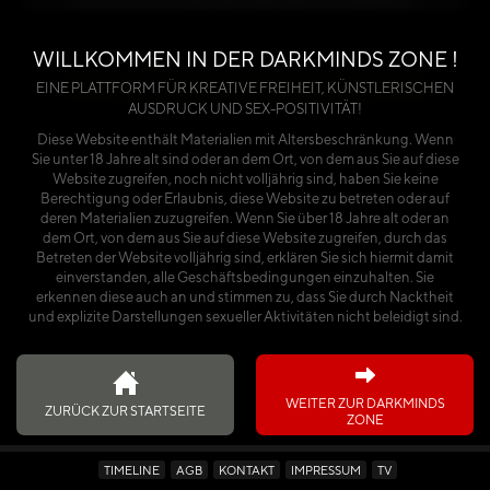
benötigst du entweder einen Premium-Account
oder einen käuflich erworbenen Kalender.
WILLKOMMEN IN DER DARKMINDS ZONE !
Über die Seite anmelden
EINE PLATTFORM FÜR KREATIVE FREIHEIT, KÜNSTLERISCHEN
AUSDRUCK UND SEX-POSITIVITÄT!
oder
Diese Website enthält Materialien mit Altersbeschränkung. Wenn
Sie unter 18 Jahre alt sind oder an dem Ort, von dem aus Sie auf diese
Ich habe den Kalender käuflich erworben
Website zugreifen, noch nicht volljährig sind, haben Sie keine
Berechtigung oder Erlaubnis, diese Website zu betreten oder auf
deren Materialien zuzugreifen. Wenn Sie über 18 Jahre alt oder an
dem Ort, von dem aus Sie auf diese Website zugreifen, durch das
Betreten der Website volljährig sind, erklären Sie sich hiermit damit
einverstanden, alle Geschäftsbedingungen einzuhalten. Sie
erkennen diese auch an und stimmen zu, dass Sie durch Nacktheit
und explizite Darstellungen sexueller Aktivitäten nicht beleidigt sind.
WEITER ZUR DARKMINDS
ZURÜCK ZUR STARTSEITE
ZONE
TIMELINE
AGB
KONTAKT
IMPRESSUM
TV