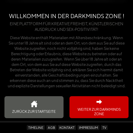
benötigst du entweder einen Premium-Account
oder einen käuflich erworbenen Kalender.
WILLKOMMEN IN DER DARKMINDS ZONE !
Über die Seite anmelden
EINE PLATTFORM FÜR KREATIVE FREIHEIT, KÜNSTLERISCHEN
AUSDRUCK UND SEX-POSITIVITÄT!
oder
Diese Website enthält Materialien mit Altersbeschränkung. Wenn
Sie unter 18 Jahre alt sind oder an dem Ort, von dem aus Sie auf diese
Ich habe den Kalender käuflich erworben
Website zugreifen, noch nicht volljährig sind, haben Sie keine
Berechtigung oder Erlaubnis, diese Website zu betreten oder auf
deren Materialien zuzugreifen. Wenn Sie über 18 Jahre alt oder an
dem Ort, von dem aus Sie auf diese Website zugreifen, durch das
Betreten der Website volljährig sind, erklären Sie sich hiermit damit
einverstanden, alle Geschäftsbedingungen einzuhalten. Sie
erkennen diese auch an und stimmen zu, dass Sie durch Nacktheit
und explizite Darstellungen sexueller Aktivitäten nicht beleidigt sind.
WEITER ZUR DARKMINDS
ZURÜCK ZUR STARTSEITE
ZONE
TIMELINE
AGB
KONTAKT
IMPRESSUM
TV