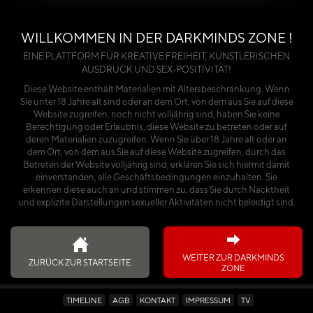
benötigst du entweder einen Premium-Account
oder einen käuflich erworbenen Kalender.
WILLKOMMEN IN DER DARKMINDS ZONE !
Über die Seite anmelden
EINE PLATTFORM FÜR KREATIVE FREIHEIT, KÜNSTLERISCHEN
AUSDRUCK UND SEX-POSITIVITÄT!
oder
Diese Website enthält Materialien mit Altersbeschränkung. Wenn
Sie unter 18 Jahre alt sind oder an dem Ort, von dem aus Sie auf diese
Ich habe den Kalender käuflich erworben
Website zugreifen, noch nicht volljährig sind, haben Sie keine
Berechtigung oder Erlaubnis, diese Website zu betreten oder auf
deren Materialien zuzugreifen. Wenn Sie über 18 Jahre alt oder an
dem Ort, von dem aus Sie auf diese Website zugreifen, durch das
Betreten der Website volljährig sind, erklären Sie sich hiermit damit
einverstanden, alle Geschäftsbedingungen einzuhalten. Sie
erkennen diese auch an und stimmen zu, dass Sie durch Nacktheit
und explizite Darstellungen sexueller Aktivitäten nicht beleidigt sind.
WEITER ZUR DARKMINDS
ZURÜCK ZUR STARTSEITE
ZONE
TIMELINE
AGB
KONTAKT
IMPRESSUM
TV