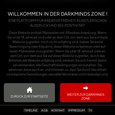
benötigst du entweder einen Premium-Account
oder einen käuflich erworbenen Kalender.
WILLKOMMEN IN DER DARKMINDS ZONE !
Über die Seite anmelden
EINE PLATTFORM FÜR KREATIVE FREIHEIT, KÜNSTLERISCHEN
AUSDRUCK UND SEX-POSITIVITÄT!
oder
Diese Website enthält Materialien mit Altersbeschränkung. Wenn
Sie unter 18 Jahre alt sind oder an dem Ort, von dem aus Sie auf diese
Ich habe den Kalender käuflich erworben
Website zugreifen, noch nicht volljährig sind, haben Sie keine
Berechtigung oder Erlaubnis, diese Website zu betreten oder auf
deren Materialien zuzugreifen. Wenn Sie über 18 Jahre alt oder an
dem Ort, von dem aus Sie auf diese Website zugreifen, durch das
Betreten der Website volljährig sind, erklären Sie sich hiermit damit
einverstanden, alle Geschäftsbedingungen einzuhalten. Sie
erkennen diese auch an und stimmen zu, dass Sie durch Nacktheit
und explizite Darstellungen sexueller Aktivitäten nicht beleidigt sind.
WEITER ZUR DARKMINDS
ZURÜCK ZUR STARTSEITE
ZONE
TIMELINE
AGB
KONTAKT
IMPRESSUM
TV