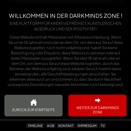
benötigst du entweder einen Premium-Account
oder einen käuflich erworbenen Kalender.
WILLKOMMEN IN DER DARKMINDS ZONE !
Über die Seite anmelden
EINE PLATTFORM FÜR KREATIVE FREIHEIT, KÜNSTLERISCHEN
AUSDRUCK UND SEX-POSITIVITÄT!
oder
Diese Website enthält Materialien mit Altersbeschränkung. Wenn
Sie unter 18 Jahre alt sind oder an dem Ort, von dem aus Sie auf diese
Ich habe den Kalender käuflich erworben
Website zugreifen, noch nicht volljährig sind, haben Sie keine
Berechtigung oder Erlaubnis, diese Website zu betreten oder auf
deren Materialien zuzugreifen. Wenn Sie über 18 Jahre alt oder an
dem Ort, von dem aus Sie auf diese Website zugreifen, durch das
Betreten der Website volljährig sind, erklären Sie sich hiermit damit
einverstanden, alle Geschäftsbedingungen einzuhalten. Sie
erkennen diese auch an und stimmen zu, dass Sie durch Nacktheit
und explizite Darstellungen sexueller Aktivitäten nicht beleidigt sind.
WEITER ZUR DARKMINDS
ZURÜCK ZUR STARTSEITE
ZONE
TIMELINE
AGB
KONTAKT
IMPRESSUM
TV