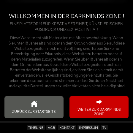
benötigst du entweder einen Premium-Account
oder einen käuflich erworbenen Kalender.
WILLKOMMEN IN DER DARKMINDS ZONE !
Über die Seite anmelden
EINE PLATTFORM FÜR KREATIVE FREIHEIT, KÜNSTLERISCHEN
AUSDRUCK UND SEX-POSITIVITÄT!
oder
Diese Website enthält Materialien mit Altersbeschränkung. Wenn
Sie unter 18 Jahre alt sind oder an dem Ort, von dem aus Sie auf diese
Ich habe den Kalender käuflich erworben
Website zugreifen, noch nicht volljährig sind, haben Sie keine
Berechtigung oder Erlaubnis, diese Website zu betreten oder auf
deren Materialien zuzugreifen. Wenn Sie über 18 Jahre alt oder an
dem Ort, von dem aus Sie auf diese Website zugreifen, durch das
Betreten der Website volljährig sind, erklären Sie sich hiermit damit
einverstanden, alle Geschäftsbedingungen einzuhalten. Sie
erkennen diese auch an und stimmen zu, dass Sie durch Nacktheit
und explizite Darstellungen sexueller Aktivitäten nicht beleidigt sind.
WEITER ZUR DARKMINDS
ZURÜCK ZUR STARTSEITE
ZONE
TIMELINE
AGB
KONTAKT
IMPRESSUM
TV