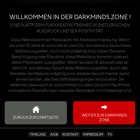
benötigst du entweder einen Premium-Account
oder einen käuflich erworbenen Kalender.
WILLKOMMEN IN DER DARKMINDS ZONE !
Über die Seite anmelden
EINE PLATTFORM FÜR KREATIVE FREIHEIT, KÜNSTLERISCHEN
AUSDRUCK UND SEX-POSITIVITÄT!
oder
Diese Website enthält Materialien mit Altersbeschränkung. Wenn
Sie unter 18 Jahre alt sind oder an dem Ort, von dem aus Sie auf diese
Ich habe den Kalender käuflich erworben
Website zugreifen, noch nicht volljährig sind, haben Sie keine
Berechtigung oder Erlaubnis, diese Website zu betreten oder auf
deren Materialien zuzugreifen. Wenn Sie über 18 Jahre alt oder an
dem Ort, von dem aus Sie auf diese Website zugreifen, durch das
Betreten der Website volljährig sind, erklären Sie sich hiermit damit
einverstanden, alle Geschäftsbedingungen einzuhalten. Sie
erkennen diese auch an und stimmen zu, dass Sie durch Nacktheit
und explizite Darstellungen sexueller Aktivitäten nicht beleidigt sind.
WEITER ZUR DARKMINDS
ZURÜCK ZUR STARTSEITE
ZONE
TIMELINE
AGB
KONTAKT
IMPRESSUM
TV