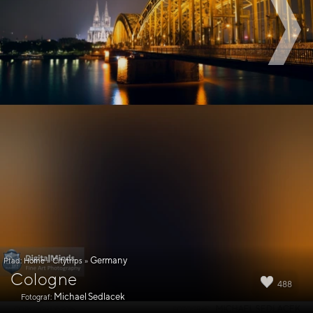
Germany
Pfad:
Home
»
Citytrips
»
Cologne
488
Michael Sedlacek
Fotograf: