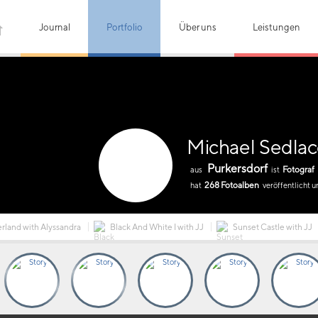
Journal
Portfolio
Über uns
Leistungen
Michael Sedla
Purkersdorf
Fotograf
aus
ist
268 Fotoalben
hat
veröffentlicht u
land with Alyssandra
Black And White I with JJ
Sunset Castle with JJ