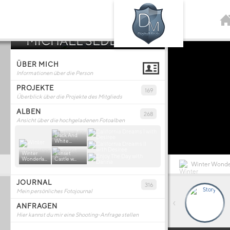
MICHAEL SEDLACEK
ÜBER MICH
Informationen über die Person
PROJEKTE
169
Überblick über die Projekte des Mitglieds
ALBEN
268
Ansicht über die hochgeladenen Fotoalben
Black And
White...
Winter
Sunset
Wonderla...
Castle w...
Winter Wonder
JOURNAL
316
Mein persönliches Fotojournal
‹
ANFRAGEN
Hier kannst du mir eine Shooting-Anfrage stellen