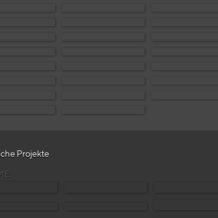
sche Projekte
ME