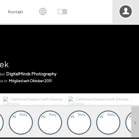
Kontakt
cek
DigitalMinds Photography
bei
Mitglied seit Oktober 2011
nd ist
.
California Dreams I with Desiree
California Dreams II with Desiree
›