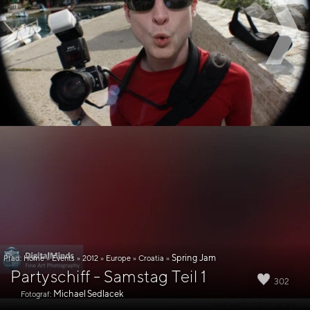
Spring Jam
Pfad:
Home
»
Events
»
2012
»
Europe
»
Croatia
»
Partyschiff - Samstag Teil 1
302
Michael Sedlacek
Fotograf: