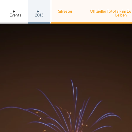
Silvester
Offizieller Fototalk im 
Events
2013
Leiben