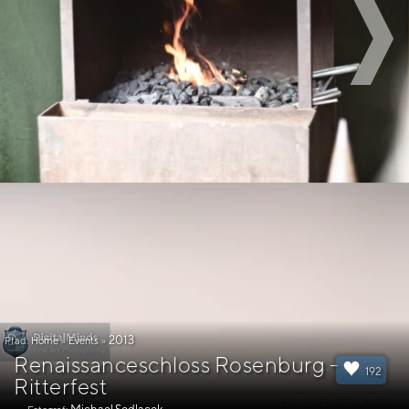
2013
Pfad:
Home
»
Events
»
Renaissanceschloss Rosenburg -
192
Ritterfest