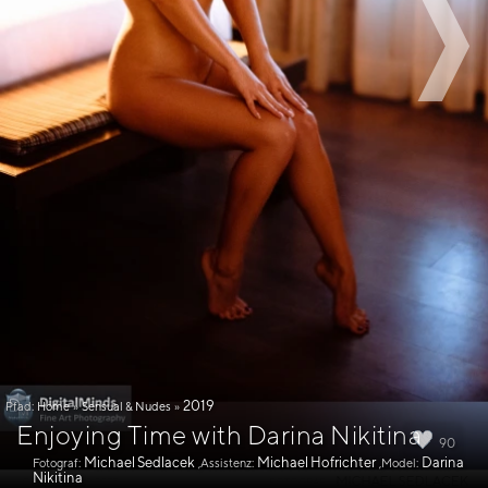
2019
Pfad:
Home
»
Sensual & Nudes
»
Enjoying Time with Darina Nikitina
90
Michael Sedlacek
Michael Hofrichter
Darina
Fotograf:
,Assistenz:
,Model:
Nikitina