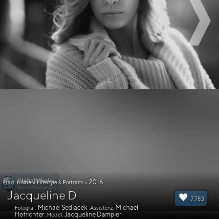
2016
Pfad:
Home
»
Lifestyle & Portraits
»
Jacqueline D
7.783
Michael Sedlacek
Michael
Fotograf:
,Assistenz:
Hofrichter
Jacqueline Dampier
,Model: