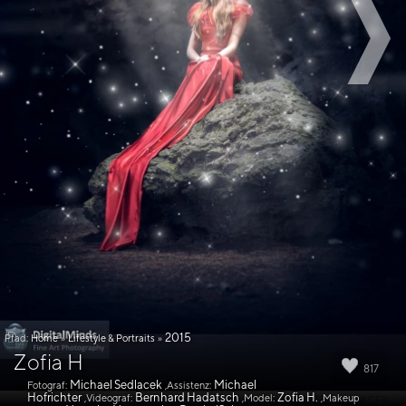
2015
Pfad:
Home
»
Lifestyle & Portraits
»
Zofia H
817
Michael Sedlacek
Michael
Fotograf:
,Assistenz:
Hofrichter
Bernhard Hadatsch
Zofia H.
,Videograf:
,Model:
,Makeup