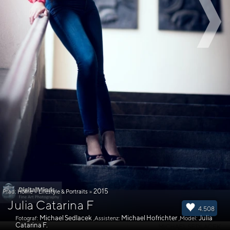
2015
Pfad:
Home
»
Lifestyle & Portraits
»
Julia Catarina F
4.508
Michael Sedlacek
Michael Hofrichter
Julia
Fotograf:
,Assistenz:
,Model:
Catarina F.