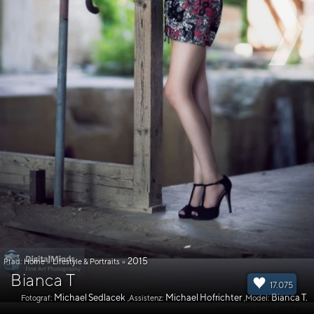
2015
Pfad:
Home
»
Lifestyle & Portraits
»
Bianca T
17.075
Michael Sedlacek
Michael Hofrichter
Bianca T.
Fotograf:
,Assistenz:
,Model: