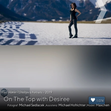
2019
Pfad:
Home
»
Lifestyle & Portraits
»
On The Top with Desiree
1.074
Michael Sedlacek
Michael Hofrichter
Mäxchen
Fotograf:
,Assistenz:
,Model: