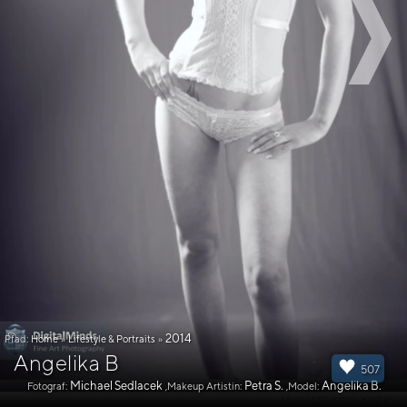
2014
Pfad:
Home
»
Lifestyle & Portraits
»
Angelika B
507
Michael Sedlacek
Petra S.
Angelika B.
Fotograf:
,Makeup Artistin:
,Model: