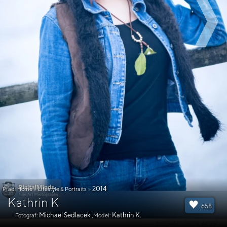
2014
Pfad:
Home
»
Lifestyle & Portraits
»
Kathrin K
658
Michael Sedlacek
Kathrin K.
Fotograf:
,Model: