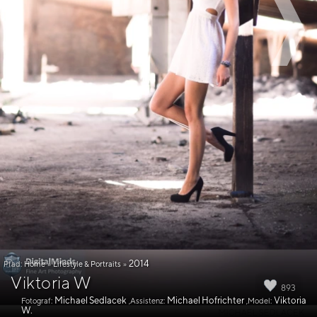
2014
Pfad:
Home
»
Lifestyle & Portraits
»
Viktoria W
893
Michael Sedlacek
Michael Hofrichter
Viktoria
Fotograf:
,Assistenz:
,Model:
W.