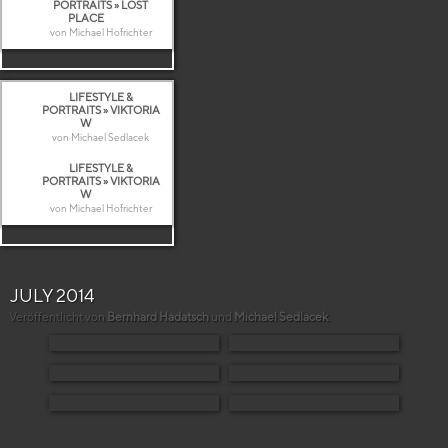
PORTRAITS » LOST
PLACE
von Michael Hofrichter
LIFESTYLE &
PORTRAITS » VIKTORIA
W
von Michael Sedlacek
LIFESTYLE &
PORTRAITS » VIKTORIA
W
von Michael Hofrichter
JULY 2014
Veröffentlicht von
Bernhard Hadatsch
und
Michael Sedlacek
.