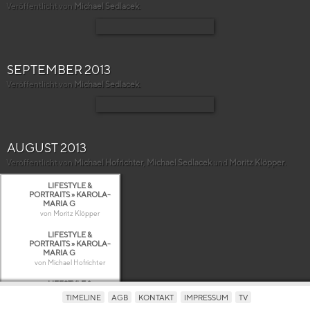
Veröffentlicht von
Michael Sedlacek
.
SEPTEMBER 2013
Veröffentlicht von
Michael Sedlacek
.
AUGUST 2013
Veröffentlicht von
Michael Hofrichter
,
Michael Sedlacek
und
Moritz Klöpper
.
LIFESTYLE &
PORTRAITS » KAROLA-
MARIA G
von Moritz Klöpper
LIFESTYLE &
PORTRAITS » KAROLA-
MARIA G
von Michael Hofrichter
LIFESTYLE &
PORTRAITS » KAROLA-
TIMELINE
AGB
KONTAKT
IMPRESSUM
TV
MARIA G