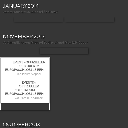
JANUARY 2014
Veröffentlicht von
Michael Sedlacek
.
NOVEMBER 2013
Veröffentlicht von
Michael Sedlacek
und
Moritz Klöpper
.
EVENT » OFFIZIELLER
FOTOTALK IM
EUROPASCHLOSS LEIBEN
von Moritz Klöpper
EVENTS »
OFFIZIELLER
FOTOTALK IM
EUROPASCHLOSS LEIBEN
von Michael Sedlacek
OCTOBER 2013