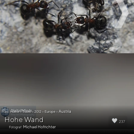
Austria
Pfad:
Home
»
Travel
»
2012
»
Europe
»
Hohe Wand
237
Michael Hofrichter
Fotograf: