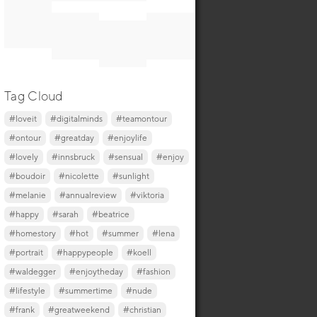
Tag Cloud
#loveit
#digitalminds
#teamontour
#ontour
#greatday
#enjoylife
#lovely
#innsbruck
#sensual
#enjoy
#boudoir
#nicolette
#sunlight
#melanie
#annualreview
#viktoria
#happy
#sarah
#beatrice
#homestory
#hot
#summer
#lena
#portrait
#happypeople
#koell
#waldegger
#enjoytheday
#fashion
#lifestyle
#summertime
#nude
#frank
#greatweekend
#christian