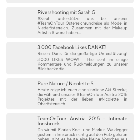
Rivershooting mit Sarah G
#Sarah unterstütze uns bei unserer
#TeamOnTour Österreichrundreise als Model in
Niederösterreich. Zusammen mit der Makeup
Artistin #Iwona haben...
3.000 Facebook Likes DANKE!
Riesen Dank für die großartige Unterstützung!
3.000 LIKES WOW!
Hier seht ihr einige
Kommentare und Rückmeldungen zu unserer
Bildstrecke die...
Pure Nature / Nicolette S
Heute zeige ich euch eine sinnliche Akt Strecke,
die während unseres #TeamOnTour Austria 2015
Projektes mit der lieben #Nicolette in
Oberösterreich...
TeamOnTour Austria 2015 - Intimate
Innsbruck
Da wir mit Florian Koell und Markus Waldegger
gestern in Innsbruck richtig auf den Putz gehaun
haben, gibt es heute eine kleine Vorschau aus