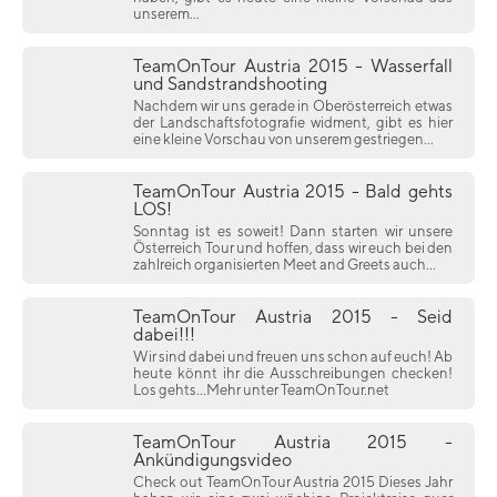
unserem...
TeamOnTour Austria 2015 - Wasserfall
und Sandstrandshooting
Nachdem wir uns gerade in Oberösterreich etwas
der Landschaftsfotografie widment, gibt es hier
eine kleine Vorschau von unserem gestriegen...
TeamOnTour Austria 2015 - Bald gehts
LOS!
Sonntag ist es soweit! Dann starten wir unsere
Österreich Tour und hoffen, dass wir euch bei den
zahlreich organisierten Meet and Greets auch...
TeamOnTour Austria 2015 - Seid
dabei!!!
Wir sind dabei und freuen uns schon auf euch! Ab
heute könnt ihr die Ausschreibungen checken!
Los gehts...Mehr unter TeamOnTour.net
TeamOnTour Austria 2015 -
Ankündigungsvideo
Check out TeamOnTour Austria 2015 Dieses Jahr