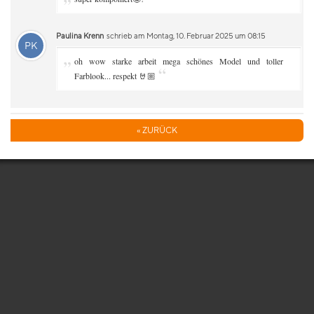
Paulina Krenn
schrieb am Montag, 10. Februar 2025 um 08:15
PK
„
oh wow starke arbeit mega schönes Model und toller
“
Farblook... respekt 🤘🏼
« ZURÜCK