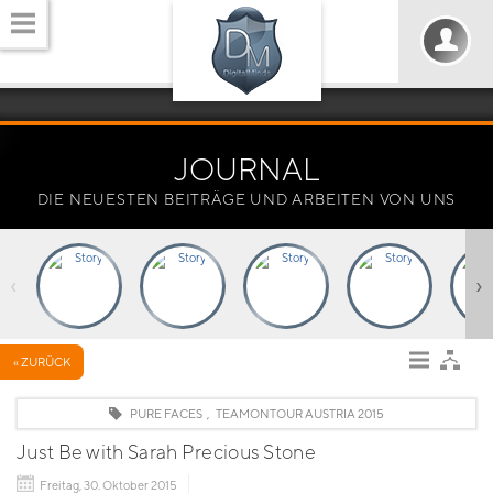
JOURNAL
DIE NEUESTEN BEITRÄGE UND ARBEITEN VON UNS
‹
›
« ZURÜCK
PURE FACES
,
TEAMONTOUR AUSTRIA 2015
Just Be with Sarah Precious Stone
Freitag, 30. Oktober 2015