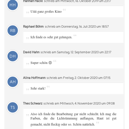
Hannah Hackl
schrieb am Mittwoch, 16. Oktober 2019 um 23:17
HH
„
“
Uiiii ganz großes Kino
Raphael Böhm
schrieb am Donnerstag, 16. Juli 2020 um 18:57
RB
„
“
Ich finde es sehr gut gelungen.
David Hahn
schrieb am Samstag, 12. September 2020 um 22:17
DH
„
“
Super schön 😍
Alina Hoffmann
schrieb am Freitag, 2. Oktober 2020 um 07:15
AH
„
“
Sehr stark!
Theo Schwarz
schrieb am Mittwoch, 4. November 2020 um 09:08
TS
„
Also ich finde die Bearbeitung gar nicht schlecht. Ich mag die
Farben, die die Lichtstimmung auffangen, Haut ist gut
“
gemacht, nicht fleckig oder so. Schön natürlich.