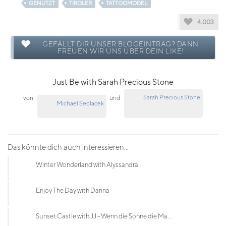
GENUTZT
TIROLER
TATTOOMODEL
4.003
GEFÄLLT DIR UNSER BLOGEINTRAG? DANN
FREUEN WIR UNS ÜBER DEIN LIKE!
Just Be with Sarah Precious Stone
Sarah Precious Stone
von
und
Michael Sedlacek
Das könnte dich auch interessieren...
Winter Wonderland with Alyssandra
Enjoy The Day with Darina
Sunset Castle with JJ - Wenn die Sonne die Ma...