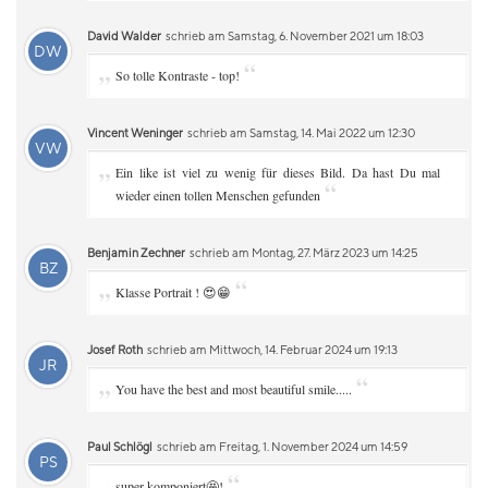
David Walder
schrieb am Samstag, 6. November 2021 um 18:03
DW
„
“
So tolle Kontraste - top!
Vincent Weninger
schrieb am Samstag, 14. Mai 2022 um 12:30
VW
„
Ein like ist viel zu wenig für dieses Bild. Da hast Du mal
“
wieder einen tollen Menschen gefunden
Benjamin Zechner
schrieb am Montag, 27. März 2023 um 14:25
BZ
„
“
Klasse Portrait ! 😍😁
Josef Roth
schrieb am Mittwoch, 14. Februar 2024 um 19:13
JR
„
“
You have the best and most beautiful smile.....
Paul Schlögl
schrieb am Freitag, 1. November 2024 um 14:59
PS
„
“
super komponiert🤩!