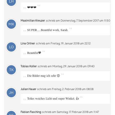
LH
„
“
❤️❤️❤️
Maximilian Kreuzer
schrieb am Donnerstag, 7. September 2017 um 11:50
MK
„
“
SUPER.....Beautiful work, Sarah.
Lina Ortner
schrieb am Freitag, 19. Januar 2018 um 22:12
LO
„
“
Beautiful💖
Tobias Koller
schrieb am Montag, 29. Januar 2018 um 09:40
TK
„
“
Die Bilder mag ich sehr 😍
Julian Hauer
schrieb am Freitag, 2. Februar 2018 um 08:08
JH
„
“
Tolles weiches Licht und super Winkel. 👍
Fabian Fasching
schrieb am Samstag, 17. Februar 2018 um 11:47