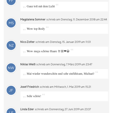
FF
„
“
Ganz toll mit dem Licht
Magdalena Sommer
schrieb am Dienstag, 11. Dezember 2018 um 22:44
MS
„
“
Wow top Body
Nico Zotter
schrieb am Dienstag, 15. Januar 2019 um 11:01
NZ
„
“
Wow mega schöne Haare 🤘🏼❤😀
Niklas Weiß
schrieb am Donnerstag, 7. März 2019 um 23:47
NW
„
“
Mal wieder wunderschön und sehr einfühlsam, Michael!
Josef Friedrich
schrieb am Mittwoch, 1. Mai 2019 um 15:21
JF
„
“
Sehr schön!
Linda Eder
schrieb am Donnerstag, 27. Juni 2019 um 23:37
LE