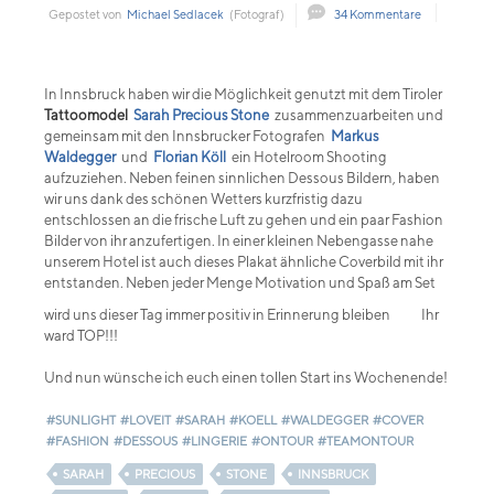
Gepostet von
Michael Sedlacek
(Fotograf)
34 Kommentare
In Innsbruck haben wir die Möglichkeit genutzt mit dem Tiroler
Tattoomodel
Sarah Precious Stone
zusammenzuarbeiten und
gemeinsam mit den Innsbrucker Fotografen
Markus
Waldegger
und
Florian Köll
ein Hotelroom Shooting
aufzuziehen. Neben feinen sinnlichen Dessous Bildern, haben
wir uns dank des schönen Wetters kurzfristig dazu
entschlossen an die frische Luft zu gehen und ein paar Fashion
Bilder von ihr anzufertigen. In einer kleinen Nebengasse nahe
unserem Hotel ist auch dieses Plakat ähnliche Coverbild mit ihr
entstanden. Neben jeder Menge Motivation und Spaß am Set
wird uns dieser Tag immer positiv in Erinnerung bleiben
Ihr
ward TOP!!!
Und nun wünsche ich euch einen tollen Start ins Wochenende!
#SUNLIGHT
#LOVEIT
#SARAH
#KOELL
#WALDEGGER
#COVER
#FASHION
#DESSOUS
#LINGERIE
#ONTOUR
#TEAMONTOUR
SARAH
PRECIOUS
STONE
INNSBRUCK