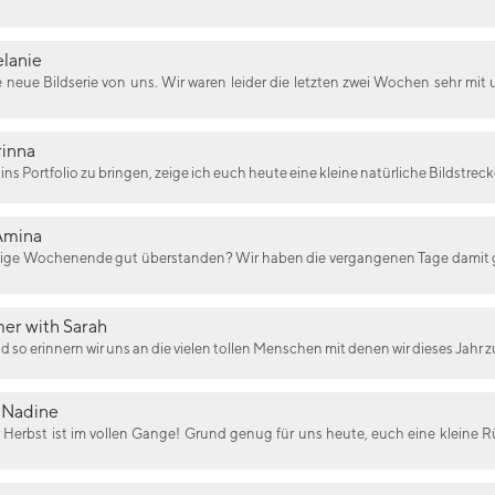
lanie
e neue Bildserie von uns. Wir waren leider die letzten zwei Wochen sehr mit
inna
ns Portfolio zu bringen, zeige ich euch heute eine kleine natürliche Bildstrec
Amina
ige Wochenende gut überstanden? Wir haben die vergangenen Tage damit gen
er with Sarah
nd so erinnern wir uns an die vielen tollen Menschen mit denen wir dieses Jahr
 Nadine
 Herbst ist im vollen Gange! Grund genug für uns heute, euch eine kleine