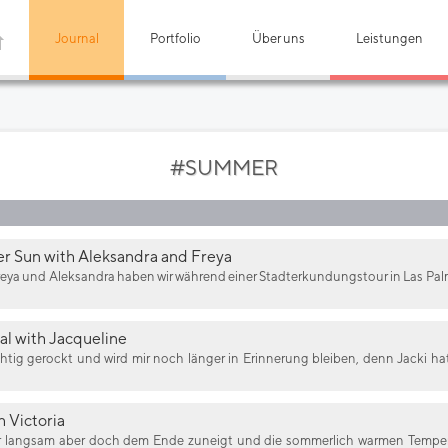
Journal
Portfolio
Über uns
Leistungen
#SUMMER
r Sun with Aleksandra and Freya
eya und Aleksandra haben wir während einer Stadterkundungstour in Las Pa
l with Jacqueline
htig gerockt und wird mir noch länger in Erinnerung bleiben, denn Jacki hat
 Victoria
langsam aber doch dem Ende zuneigt und die sommerlich warmen Temperat