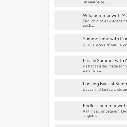
unserer Seite...
Wild Summer with Me
Endlich gibt es wieder ein
auch...
Summertime with Cor
Um mal wieder etwas Farbe i
Finally Summer with 
Na habt ihr das mega sonn
waren brav...
Looking Back at Summ
Das Jahr ist fast zu Ende u
Endless Summer with
Kalt, nass, unbequem. Der
langen...