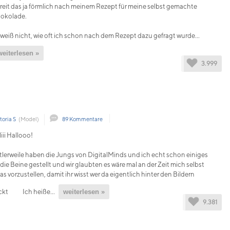
reit das ja förmlich nach meinem Rezept für meine selbst gemachte
okolade.
 weiß nicht, wie oft ich schon nach dem Rezept dazu gefragt wurde...
weiterlesen »
3.999
toria S
(Model)
89 Kommentare
liii Hallooo!
tlerweile haben die Jungs von DigitalMinds und ich echt schon einiges
 die Beine gestellt und wir glaubten es wäre mal an der Zeit mich selbst
as vorzustellen, damit ihr wisst wer da eigentlich hinter den Bildern
ckt
Ich heiße...
weiterlesen »
9.381