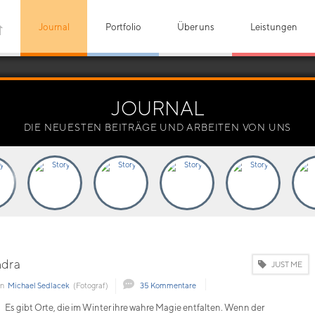
Journal
Portfolio
Über uns
Leistungen
JOURNAL
DIE NEUESTEN BEITRÄGE UND ARBEITEN VON UNS
ndra
JUST ME
on
Michael Sedlacek
(Fotograf)
35 Kommentare
Es gibt Orte, die im Winter ihre wahre Magie entfalten. Wenn der