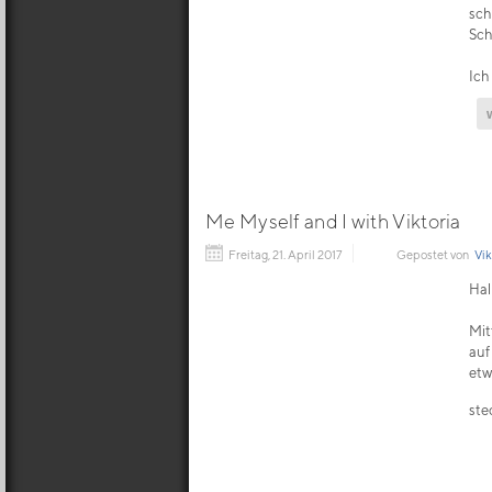
sch
Sch
Ich
Me Myself and I with Viktoria
Freitag, 21. April 2017
Gepostet von
Vik
Hal
Mit
auf
etw
ste