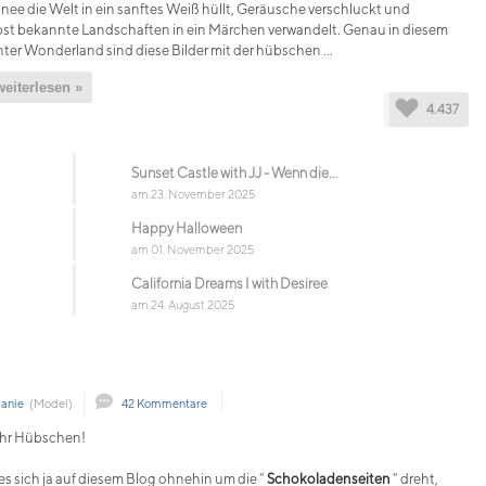
nee die Welt in ein sanftes Weiß hüllt, Geräusche verschluckt und
bst bekannte Landschaften in ein Märchen verwandelt. Genau in diesem
ter Wonderland sind diese Bilder mit der hübschen ...
weiterlesen »
4.437
Sunset Castle with JJ - Wenn die...
am 23. November 2025
Happy Halloween
am 01. November 2025
California Dreams I with Desiree
am 24. August 2025
anie
(Model)
42 Kommentare
ihr Hübschen!
es sich ja auf diesem Blog ohnehin um die "
Schokoladenseiten
" dreht,