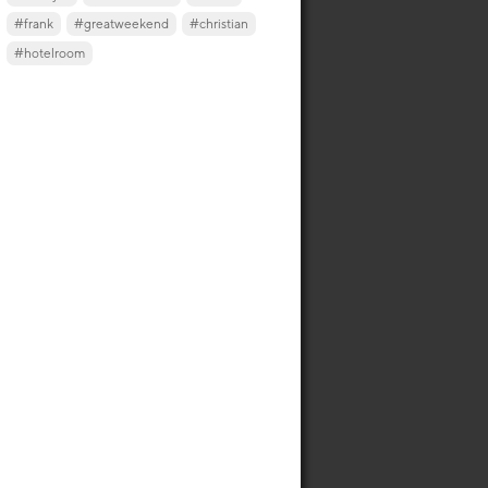
#frank
#greatweekend
#christian
#hotelroom