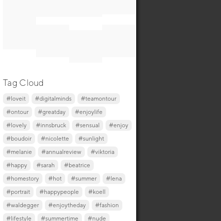
Tag Cloud
#loveit
#digitalminds
#teamontour
#ontour
#greatday
#enjoylife
#lovely
#innsbruck
#sensual
#enjoy
#boudoir
#nicolette
#sunlight
#melanie
#annualreview
#viktoria
#happy
#sarah
#beatrice
#homestory
#hot
#summer
#lena
#portrait
#happypeople
#koell
#waldegger
#enjoytheday
#fashion
#lifestyle
#summertime
#nude