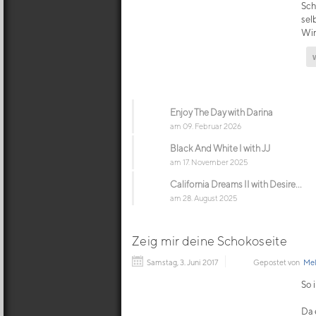
Sch
sel
Win
Enjoy The Day with Darina
am 09. Februar 2026
Black And White I with JJ
am 17. November 2025
California Dreams II with Desire...
am 28. August 2025
Zeig mir deine Schokoseite
Samstag, 3. Juni 2017
Gepostet von
Mel
So 
Da 