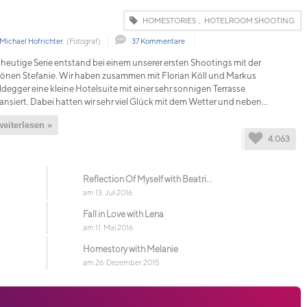
HOMESTORIES
,
HOTELROOM SHOOTING
Michael Hofrichter
(Fotograf)
37 Kommentare
 heutige Serie entstand bei einem unserer ersten Shootings mit der
önen Stefanie. Wir haben zusammen mit Florian Köll und Markus
degger eine kleine Hotelsuite mit einer sehr sonnigen Terrasse
ansiert. Dabei hatten wir sehr viel Glück mit dem Wetter und neben...
weiterlesen »
4.063
Reflection Of Myself with Beatri...
am 13. Juli 2016
Fall in Love with Lena
am 11. Mai 2016
Homestory with Melanie
am 26. Dezember 2015