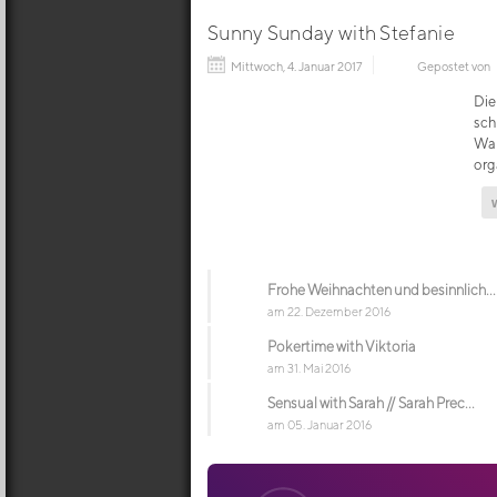
Sunny Sunday with Stefanie
Mittwoch, 4. Januar 2017
Gepostet von
Die
sch
Wal
org
Frohe Weihnachten und besinnlich...
am 22. Dezember 2016
Pokertime with Viktoria
am 31. Mai 2016
Sensual with Sarah // Sarah Prec...
am 05. Januar 2016