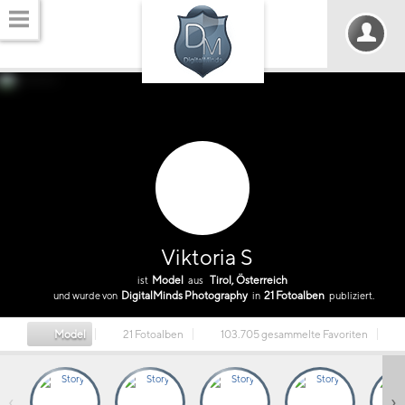
Viktoria S
Model
Tirol, Österreich
ist
aus
DigitalMinds Photography
21 Fotoalben
und wurde von
in
publiziert.
Model
21 Fotoalben
103.705 gesammelte Favoriten
‹
›