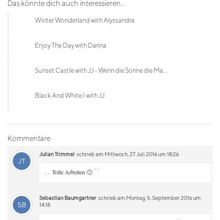
Das könnte dich auch interessieren...
Winter Wonderland with Alyssandra
Enjoy The Day with Darina
Sunset Castle with JJ - Wenn die Sonne die Ma...
Black And White I with JJ
Kommentare
Julian Trimmel
schrieb am Mittwoch, 27. Juli 2016 um 18:26
JT
„
“
Tolle Arbeiten 🙂
Sebastian Baumgartner
schrieb am Montag, 5. September 2016 um
SB
14:18