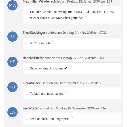
Maximilian Winkler
schrieb am Freitag, 25. Januar 2019 um 12:39
MW
„
Ein like ist viel zu wenig für dieses Bild. Da hast Du mal
“
wieder einen tollen Menschen gefunden
Theo Stockinger
schrieb am Sonntag, 24. März 2019 um 07:32
TS
„
“
wow.. exotisch
Hannah Pfeifer
schrieb am Montag, 29. April 2019 um 11:53
HP
„
“
Super schöne Aufnahme 💕
Florian Hackl
schrieb am Dienstag, 28. Mai 2019 um 10:36
FH
„
“
Toll,toll und nochmal toll
Lea Wurzer
schrieb am Montag, 18. November 2019 um 11:36
LW
„
“
sehr sinnlich. Toll umgesetzt!