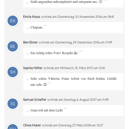
„
“
Sieht angenehm unkompliziert und entspannt aus. 🙂
Emila Kraus
schrieb am Donnerstag, 10. November 2016 um 18:41
EK
„
“
Chapeau
Ben Ebner
schrieb am Donnerstag, 29. Dezember 2016 um 17:49
BE
„
“
Ein richtig tolles Foto! Respekt 🙇!
Sophia Höfler
schrieb am Mittwoch, 15. März 2017 um 12:41
SH
„
Sehr schön Viktoria. Feine Arbeit von Euch beiden. Gefällt
“
mir sehr. 😊
Samuel Schaffer
schrieb am Sonntag, 6. August 2017 um 11:49
SS
„
“
Ganz toll mit dem Licht
Olivia Huber
schrieb am Dienstag, 27. März 2018 um 13:27