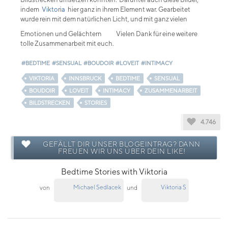
indem
Viktoria
hier ganz in ihrem Element war. Gearbeitet
wurde rein mit dem natürlichen Licht, und mit ganz vielen
Emotionen und Gelächtern
Vielen Dank für eine weitere
tolle Zusammenarbeit mit euch.
#BEDTIME
#SENSUAL
#BOUDOIR
#LOVEIT
#INTIMACY
VIKTORIA
INNSBRUCK
BEDTIME
SENSUAL
BOUDOIR
LOVEIT
INTIMACY
ZUSAMMENARBEIT
BILDSTRECKEN
STORIES
4.746
GEFÄLLT DIR UNSER BLOGEINTRAG? DANN
FREUEN WIR UNS ÜBER DEIN LIKE!
Bedtime Stories with Viktoria
Michael Sedlacek
Viktoria S
von
und