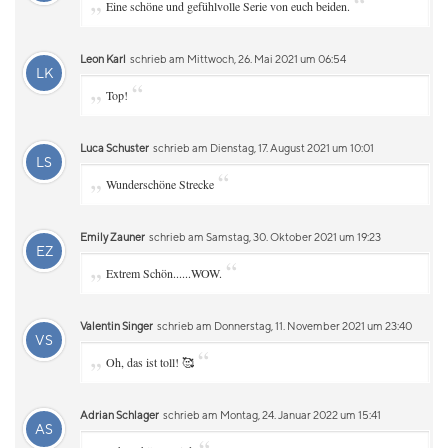
„
“
Eine schöne und gefühlvolle Serie von euch beiden.
Leon Karl
schrieb am Mittwoch, 26. Mai 2021 um 06:54
LK
„
“
Top!
Luca Schuster
schrieb am Dienstag, 17. August 2021 um 10:01
LS
„
“
Wunderschöne Strecke
Emily Zauner
schrieb am Samstag, 30. Oktober 2021 um 19:23
EZ
„
“
Extrem Schön......WOW.
Valentin Singer
schrieb am Donnerstag, 11. November 2021 um 23:40
VS
„
“
Oh, das ist toll! 🥰
Adrian Schlager
schrieb am Montag, 24. Januar 2022 um 15:41
AS