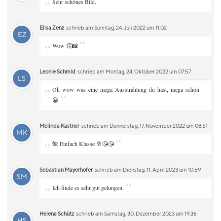
„
“
Sehr schönes Bild.
Elisa Zenz
schrieb am Sonntag, 24. Juli 2022 um 11:02
EZ
„
“
Wow 👏📸
Leonie Schmid
schrieb am Montag, 24. Oktober 2022 um 07:57
LS
„
Oh wow was eine mega Ausstrahlung du hast, mega schön
“
😀
Melinda Kastner
schrieb am Donnerstag, 17. November 2022 um 08:51
MK
„
“
🌺 Einfach Klasse 🥂😘😘
Sebastian Mayerhofer
schrieb am Dienstag, 11. April 2023 um 10:59
SM
„
“
Ich finde es sehr gut gelungen.
Helena Schütz
schrieb am Samstag, 30. Dezember 2023 um 19:36
HS