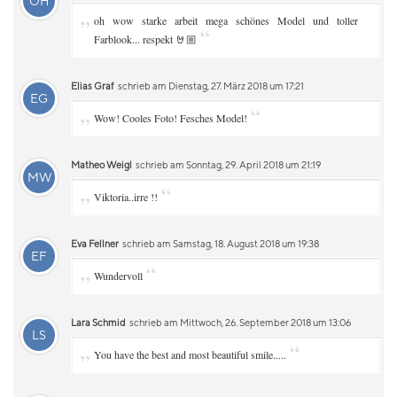
OH
„
oh wow starke arbeit mega schönes Model und toller
“
Farblook... respekt 🤘🏼
Elias Graf
schrieb am Dienstag, 27. März 2018 um 17:21
EG
„
“
Wow! Cooles Foto! Fesches Model!
Matheo Weigl
schrieb am Sonntag, 29. April 2018 um 21:19
MW
„
“
Viktoria..irre !!
Eva Fellner
schrieb am Samstag, 18. August 2018 um 19:38
EF
„
“
Wundervoll
Lara Schmid
schrieb am Mittwoch, 26. September 2018 um 13:06
LS
„
“
You have the best and most beautiful smile.....