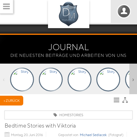
JOURNAL
DIE NEUESTEN BEITRÄGE UND ARBEITEN VON UNS
‹
›
« ZURÜCK
HOMESTORIES
Bedtime Stories with Viktoria
Montag, 20. Juni 2016
Gepostet von
Michael Sedlacek
(Fotograf)