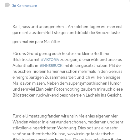
36 Kommentare
Kalt, nass und unangenehm ... An solchen Tagen will man erst
gar nicht aus dem Bett steigen und drückt die Snooze Taste
gern mal ein paar Mal öfter.
Für uns Grund genug euch heute eine kleine Bedtime
Bildstrecke mit
zu zeigen, die wir während unseres
#VIKTORIA
Aufenthalts in
mit ihr umgesetzt haben. Mit der
#INNSBRUCK
hübschen Tirolerin kamen wir schon mehrmals in den Genuss
einer großartigen Zusammenarbeit und ich will kein einziges
Mal davon missen. Neben dem super sympathischen Humor
und sehr viel Elan beim Fotoshooting, zaubern mir auch diese
Bildstrecken rückwirkend besonders ein Lächeln ins Gesicht.
Für die Umsetzung fanden wir uns in Melanies eigenen vier
Wänden wieder, in einer wunderschönen, modernen und sehr
stilvollen eingerichteten Wohnung. Dies bot uns eine sehr
schöne authentische Kulisse, wo wir einige fantastische
Bildstrecken umsetzen konnten. Darunter auch diese Bilder,