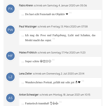
Fabio Krenn
schrieb am Samstag, 4. Januar 2020 um 05:06
FK
„
“
Du hast echt Feenstaub im Objektiv ❤
Paul Wurzinger
schrieb am Freitag, 13. März 2020 um 07:58
PW
„
Ich mag die Pose und Farbgebung, Licht und Schatten, das
“
Model macht das super.
Mateo Fröhlich
schrieb am Sonntag, 17. Mai 2020 um 11:23
MF
„
“
Super schön 🤩👏🏻😊
Lena Zeller
schrieb am Donnerstag, 2. Juli 2020 um 23:14
LZ
„
“
Wunderschönes Portrait, gefällt mir sehr gut 🔝🖤
Anton Schwaiger
schrieb am Montag, 18. Januar 2021 um 10:15
AS
„
“
Fantastisch traumhaft 👌👍👍