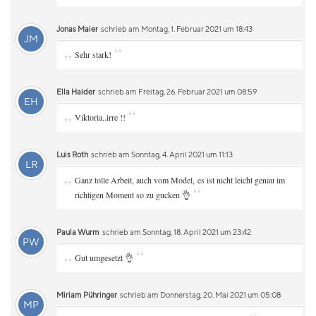
Jonas Maier
schrieb am Montag, 1. Februar 2021 um 18:43
JM
„
“
Sehr stark!
Ella Haider
schrieb am Freitag, 26. Februar 2021 um 08:59
EH
„
“
Viktoria..irre !!
Luis Roth
schrieb am Sonntag, 4. April 2021 um 11:13
LR
„
Ganz tolle Arbeit, auch vom Model, es ist nicht leicht genau im
“
richtigen Moment so zu gucken 👌
Paula Wurm
schrieb am Sonntag, 18. April 2021 um 23:42
PW
„
“
Gut umgesetzt 👌
Miriam Pühringer
schrieb am Donnerstag, 20. Mai 2021 um 05:08
MP