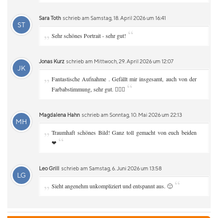
Sara Toth
schrieb am Samstag, 18. April 2026 um 16:41
ST
„
“
Sehr schönes Portrait - sehr gut!
Jonas Kurz
schrieb am Mittwoch, 29. April 2026 um 12:07
JK
„
Fantastische Aufnahme . Gefällt mir insgesamt, auch von der
“
Farbabstimmung, sehr gut. 👌🏻😊
Magdalena Hahn
schrieb am Sonntag, 10. Mai 2026 um 22:13
MH
„
Traumhaft schönes Bild! Ganz toll gemacht von euch beiden
“
❤
Leo Grill
schrieb am Samstag, 6. Juni 2026 um 13:58
LG
„
“
Sieht angenehm unkompliziert und entspannt aus. 🙂