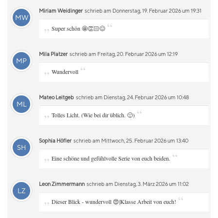
Miriam Weidinger
schrieb am Donnerstag, 19. Februar 2026 um 19:31
MW
„
“
Super schön 🤩👏🏻😊
Mila Platzer
schrieb am Freitag, 20. Februar 2026 um 12:19
MP
„
“
Wundervoll
Mateo Leitgeb
schrieb am Dienstag, 24. Februar 2026 um 10:48
ML
„
“
Tolles Licht. (Wie bei dir üblich. 🙂)
Sophia Höfler
schrieb am Mittwoch, 25. Februar 2026 um 13:40
SH
„
“
Eine schöne und gefühlvolle Serie von euch beiden.
Leon Zimmermann
schrieb am Dienstag, 3. März 2026 um 11:02
LZ
„
“
Dieser Blick - wundervoll 😍|Klasse Arbeit von euch!