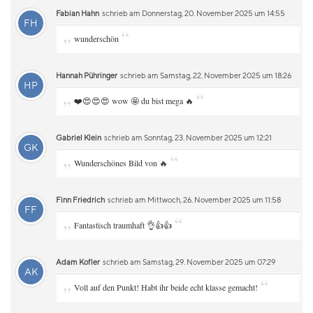
Fabian Hahn
schrieb am Donnerstag, 20. November 2025 um 14:55
FH
„
“
wunderschön
Hannah Pühringer
schrieb am Samstag, 22. November 2025 um 18:26
HP
„
“
❤️😍😍😍 wow 🤩 du bist mega 🔥
Gabriel Klein
schrieb am Sonntag, 23. November 2025 um 12:21
GK
„
“
Wunderschönes Bild von 🔥
Finn Friedrich
schrieb am Mittwoch, 26. November 2025 um 11:58
FF
„
“
Fantastisch traumhaft 👌👍👍
Adam Kofler
schrieb am Samstag, 29. November 2025 um 07:29
AK
„
“
Voll auf den Punkt! Habt ihr beide echt klasse gemacht!