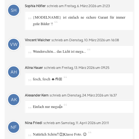
Sophia Höfler
schrieb am Freitag, 6. März 2026 um 21:23
SH
„
{MODELNAME} ist einfach ne sichere Garant für immer
“
geile Bilder !!
Vincent Walcher
schrieb am Dienstag, 10. März 2026 um 16:08
VW
„
“
Wunderschön... das Licht ist mega...
Alina Hauer
schrieb am Freitag, 13. März 2026 um 09:25
AH
„
“
fesch, fesch 🔥👌🏼
Alexander Kern
schrieb am Dienstag, 24. März 2026 um 16:37
AK
„
“
Einfach nur mega👍
Nina Friedl
schrieb am Samstag, 11. April 2026 um 20:11
NF
„
“
Natürlich Schön‼️👏|Klasse Foto. 😉