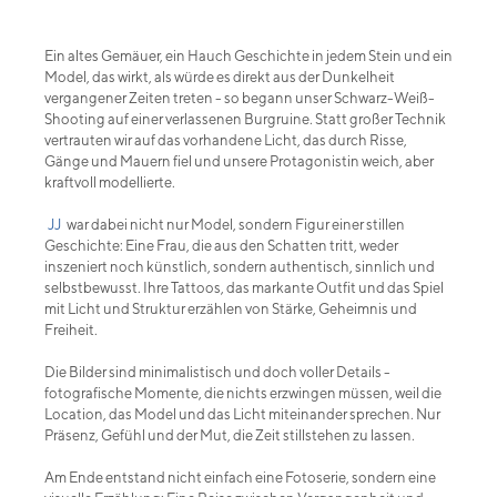
Ein altes Gemäuer, ein Hauch Geschichte in jedem Stein und ein
Model, das wirkt, als würde es direkt aus der Dunkelheit
vergangener Zeiten treten - so begann unser Schwarz-Weiß-
Shooting auf einer verlassenen Burgruine. Statt großer Technik
vertrauten wir auf das vorhandene Licht, das durch Risse,
Gänge und Mauern fiel und unsere Protagonistin weich, aber
kraftvoll modellierte.
JJ
war dabei nicht nur Model, sondern Figur einer stillen
Geschichte: Eine Frau, die aus den Schatten tritt, weder
inszeniert noch künstlich, sondern authentisch, sinnlich und
selbstbewusst. Ihre Tattoos, das markante Outfit und das Spiel
mit Licht und Struktur erzählen von Stärke, Geheimnis und
Freiheit.
Die Bilder sind minimalistisch und doch voller Details -
fotografische Momente, die nichts erzwingen müssen, weil die
Location, das Model und das Licht miteinander sprechen. Nur
Präsenz, Gefühl und der Mut, die Zeit stillstehen zu lassen.
Am Ende entstand nicht einfach eine Fotoserie, sondern eine