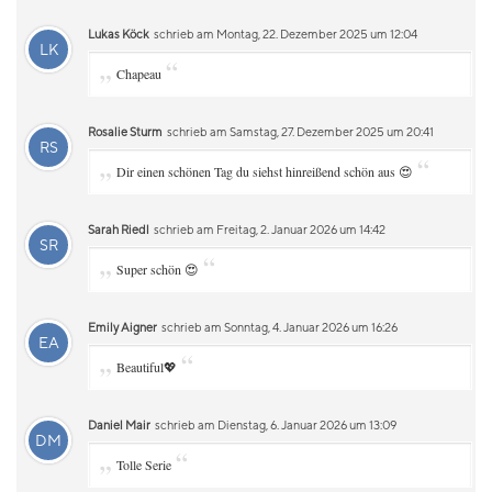
Lukas Köck
schrieb am Montag, 22. Dezember 2025 um 12:04
LK
„
“
Chapeau
Rosalie Sturm
schrieb am Samstag, 27. Dezember 2025 um 20:41
RS
„
“
Dir einen schönen Tag du siehst hinreißend schön aus 😍
Sarah Riedl
schrieb am Freitag, 2. Januar 2026 um 14:42
SR
„
“
Super schön 😍
Emily Aigner
schrieb am Sonntag, 4. Januar 2026 um 16:26
EA
„
“
Beautiful💖
Daniel Mair
schrieb am Dienstag, 6. Januar 2026 um 13:09
DM
„
“
Tolle Serie