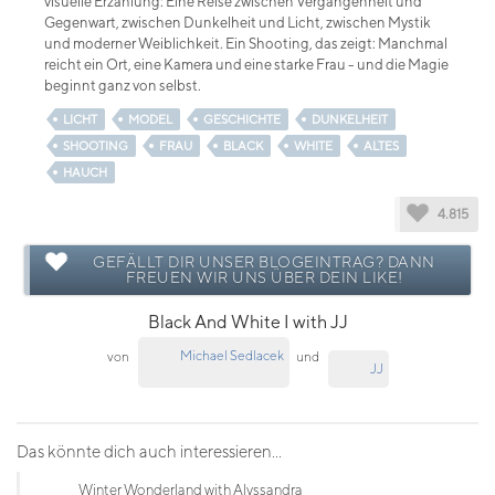
visuelle Erzählung: Eine Reise zwischen Vergangenheit und
Gegenwart, zwischen Dunkelheit und Licht, zwischen Mystik
und moderner Weiblichkeit. Ein Shooting, das zeigt: Manchmal
reicht ein Ort, eine Kamera und eine starke Frau - und die Magie
beginnt ganz von selbst.
LICHT
MODEL
GESCHICHTE
DUNKELHEIT
SHOOTING
FRAU
BLACK
WHITE
ALTES
HAUCH
4.815
GEFÄLLT DIR UNSER BLOGEINTRAG? DANN
FREUEN WIR UNS ÜBER DEIN LIKE!
Black And White I with JJ
Michael Sedlacek
von
und
JJ
Das könnte dich auch interessieren...
Winter Wonderland with Alyssandra