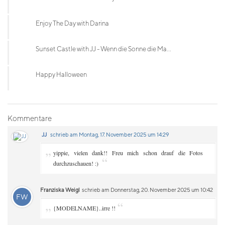
Enjoy The Day with Darina
Sunset Castle with JJ - Wenn die Sonne die Ma...
Happy Halloween
Kommentare
JJ
schrieb am Montag, 17. November 2025 um 14:29
„
yippie, vielen dank!! Freu mich schon drauf die Fotos
“
durchzuschauen! :)
Franziska Weigl
schrieb am Donnerstag, 20. November 2025 um 10:42
FW
„
“
{MODELNAME}..irre !!