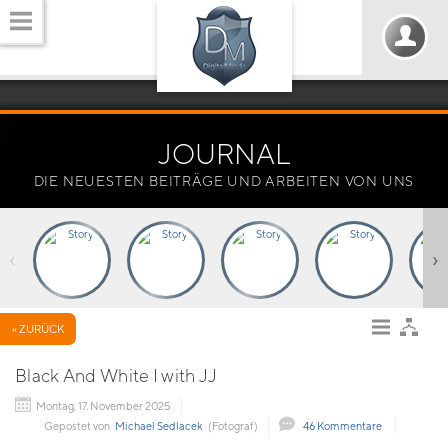
JOURNAL
DIE NEUESTEN BEITRÄGE UND ARBEITEN VON UNS
‹
›
« ZURÜCK
Black And White I with JJ
Montag, 17. November 2025
Gepostet von
Michael Sedlacek
(Fotograf)
46 Kommentare