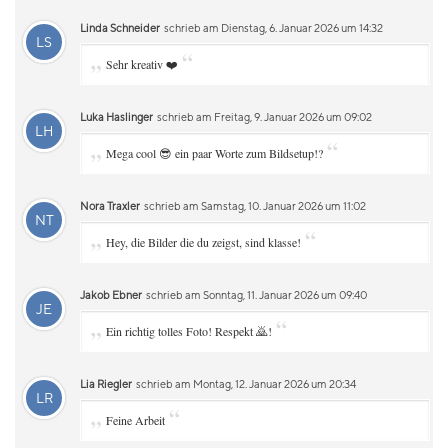
Linda Schneider
schrieb am Dienstag, 6. Januar 2026 um 14:32
LS
„
“
Sehr kreativ ❤️
Luka Haslinger
schrieb am Freitag, 9. Januar 2026 um 09:02
LH
„
“
Mega cool 😎 ein paar Worte zum Bildsetup!?
Nora Traxler
schrieb am Samstag, 10. Januar 2026 um 11:02
NT
„
“
Hey, die Bilder die du zeigst, sind klasse!
Jakob Ebner
schrieb am Sonntag, 11. Januar 2026 um 09:40
JE
„
“
Ein richtig tolles Foto! Respekt 🙇!
Lia Riegler
schrieb am Montag, 12. Januar 2026 um 20:34
LR
„
“
Feine Arbeit