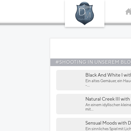
#SHOOTING IN UNSEREM BL
Black And White I wit
Ein altes Gemäuer, ein Hau
-...
Natural Creek III with
An einem idyllischen klei
mit...
Sensual Moods with D
Ein sinnliches Spiel mit L