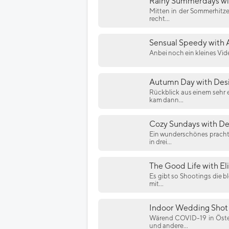
Rainy Summerdays wi
Mitten in der Sommerhitz
recht...
Sensual Speedy with 
Anbei noch ein kleines Vid
Autumn Day with Des
Rückblick aus einem sehr 
kam dann...
Cozy Sundays with De
Ein wunderschönes prachtv
in drei...
The Good Life with Eli
Es gibt so Shootings die b
mit...
Indoor Wedding Shot 
Wärend COVID-19 in Öster
und andere...