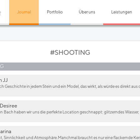
Journal
Portfolio
Über uns
Leistungen
#SHOOTING
OG
h JJ
ch Geschichte in jedem Stein und ein Model, das wirkt, als würde es direkt aus
 Desiree
nen Bach haben wir uns die perfekte Location geschnappt: glitzerndes Wasse
arina
icht, Sinnlichkeit und Atmosphäre.Manchmal braucht es nur eine flackernde Kerz