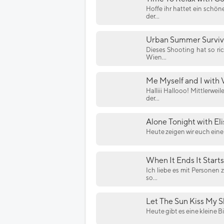
Hoffe ihr hattet ein schö
der...
Urban Summer Surviva
Dieses Shooting hat so ric
Wien...
Me Myself and I with 
Halliii Hallooo! Mittlerwe
der...
Alone Tonight with Eli
Heute zeigen wir euch eine 
When It Ends It Starts
Ich liebe es mit Personen 
so...
Let The Sun Kiss My Sk
Heute gibt es eine kleine Bi