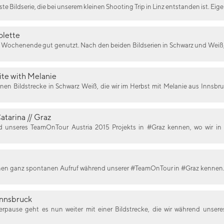
te Bildserie, die bei unserem kleinen Shooting Trip in Linz entstanden ist. Eige
olette
 Wochenende gut genutzt. Nach den beiden Bildserien in Schwarz und Weiß, di
ite with Melanie
einen Bildstrecke in Schwarz Weiß, die wir im Herbst mit Melanie aus Innsb
Catarina // Graz
nd unseres TeamOnTour Austria 2015 Projekts in #Graz kennen, wo wir in 
inen ganz spontanen Aufruf während unserer #TeamOnTour in #Graz kennen. E
Innsbruck
pause geht es nun weiter mit einer Bildstrecke, die wir während unser