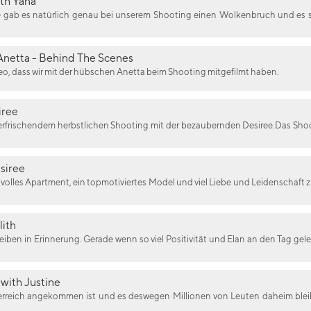
th Yana
e gab es natürlich genau bei unserem Shooting einen Wolkenbruch und es s
Anetta - Behind The Scenes
eo, dass wir mit der hübschen Anetta beim Shooting mitgefilmt haben.
iree
erfrischendem herbstlichen Shooting mit der bezaubernden Desiree.Das Shoot
siree
olles Apartment, ein topmotiviertes Model und viel Liebe und Leidenschaft 
lith
leiben in Erinnerung. Gerade wenn so viel Positivität und Elan an den Tag gel
with Justine
reich angekommen ist und es deswegen Millionen von Leuten daheim blei