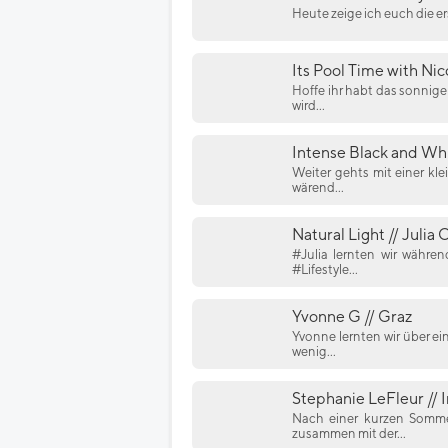
Heute zeige ich euch die ers
Its Pool Time with Nic
Hoffe ihr habt das sonnige
wird...
Intense Black and Wh
Weiter gehts mit einer kl
wärend...
Natural Light // Julia 
#Julia lernten wir währe
#Lifestyle...
Yvonne G // Graz
Yvonne lernten wir über e
wenig...
Stephanie LeFleur // 
Nach einer kurzen Sommer
zusammen mit der...