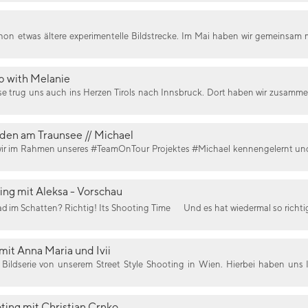
hon etwas ältere experimentelle Bildstrecke. Im Mai haben wir gemeinsam mi
 with Melanie
 trug uns auch ins Herzen Tirols nach Innsbruck. Dort haben wir zusamm
nden am Traunsee // Michael
wir im Rahmen unseres #TeamOnTour Projektes #Michael kennengelernt und
ing mit Aleksa - Vorschau
d im Schatten? Richtig! Its Shooting Time
Und es hat wiedermal so richti
mit Anna Maria und Ivii
e Bildserie von unserem Street Style Shooting in Wien. Hierbei haben un
oting mit Christian Crnko