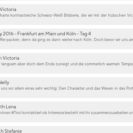
 Victoria
lharte kontrastreiche Schwarz-Weiß Bildserie, die wir mit der hübschen V
016 - Frankfurt am Main und Köln - Tag 4
offer packen, denn da ging es dann weiter nach Köln. Doch bevor wir uns 
 Victoria
langsam aber doch dem Ende zuneigt und die sommerlich warmen Temperat
Nelly
st uns vor allem eines sehr wichtig: Den Charakter und das Wesen in des Po
ith Lena
önen #Tirol kontaktiert ob Interesse besteht mit ihr zusammenzuarbeiten 
h Stefanie