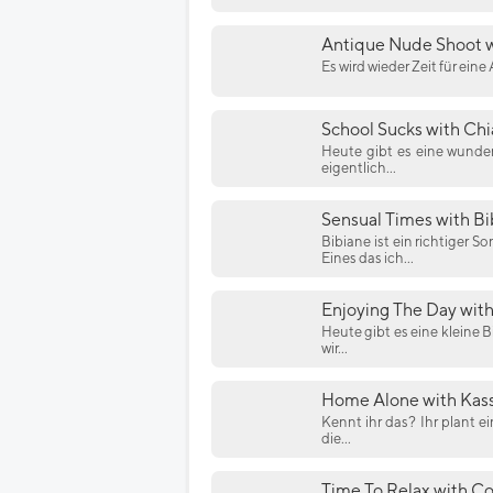
Antique Nude Shoot w
Es wird wieder Zeit für ein
School Sucks with Chi
Heute gibt es eine wunder
eigentlich...
Sensual Times with Bi
Bibiane ist ein richtiger
Eines das ich...
Enjoying The Day with
Heute gibt es eine kleine 
wir...
Home Alone with Kas
Kennt ihr das? Ihr plant 
die...
Time To Relax with Co