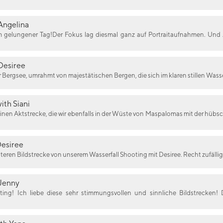
Angelina
m gelungener Tag!Der Fokus lag diesmal ganz auf Portraitaufnahmen. Und 
Desiree
larer Bergsee, umrahmt von majestätischen Bergen, die sich im klaren stillen Wasse
ith Siani
leinen Aktstrecke, die wir ebenfalls in der Wüste von Maspalomas mit der hü
Desiree
iteren Bildstrecke von unserem Wasserfall Shooting mit Desiree. Recht zufälli
 Jenny
ing! Ich liebe diese sehr stimmungsvollen und sinnliche Bildstrecken! 