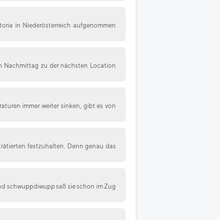
ictoria in Niederösterreich aufgenommen
am Nachmittag zu der nächsten Location
uren immer weiter sinken, gibt es von
rträtierten festzuhalten. Denn genau das
und schwuppdiwupp saß sie schon im Zug