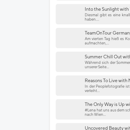
Into the Sunlight with
Diesmal gibt es eine knal
haben....
TeamOnTour Germany 2
Am vierten Tag hieß es K
aufmachten,...
Summer Chill Out with
Während sich der Sommer 
unserer Seite...
Reasons To Live with 
In der Peoplefotografie i
verleiht...
The Only Way is Up w
#Lena hat uns aus dem sch
nach Wien...
Uncovered Beauty wit