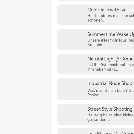
Colorflash with Ivii
Heute gibt es mal eine sc
schönen...
Summertime Wake Up
Unsere #TeamOnTour Reise
Koell ein...
Natural Light // Gmu
In Oberösterreich haben 
ihm haben wir in...
Industrial Nude Shoot
Was macht man bei 39 Gra
Posing,...
Street Style Shooting 
Heute gibt es eine klein
gestanden,...
Lisa Making Of // Sho