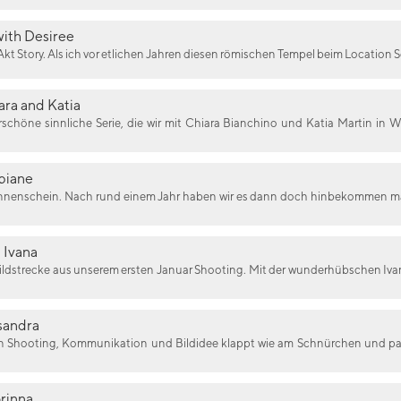
ith Desiree
e Akt Story. Als ich vor etlichen Jahren diesen römischen Tempel beim Location 
ara and Katia
schöne sinnliche Serie, die wir mit Chiara Bianchino und Katia Martin in
biane
 Sonnenschein. Nach rund einem Jahr haben wir es dann doch hinbekommen m
 Ivana
Bildstrecke aus unserem ersten Januar Shooting. Mit der wunderhübschen Ivan
sandra
ein Shooting, Kommunikation und Bildidee klappt wie am Schnürchen und pa
rinna