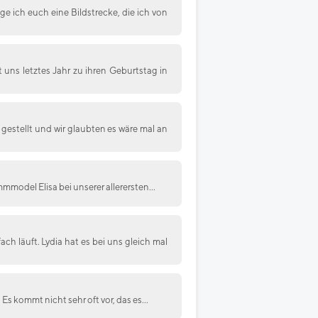
 ich euch eine Bildstrecke, die ich von
 uns letztes Jahr zu ihren Geburtstag in
 gestellt und wir glaubten es wäre mal an
mmodel Elisa bei unserer allerersten...
h läuft. Lydia hat es bei uns gleich mal
Es kommt nicht sehr oft vor, das es...