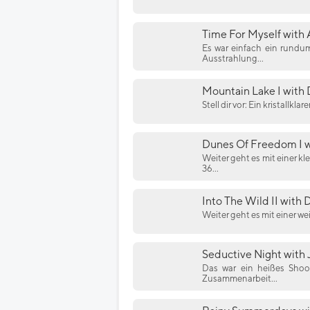
Time For Myself with 
Es war einfach ein rundu
Ausstrahlung...
Mountain Lake I with 
Stell dir vor: Ein kristallk
Dunes Of Freedom I w
Weiter geht es mit einer k
36...
Into The Wild II with 
Weiter geht es mit einer we
Seductive Night with
Das war ein heißes Shoot
Zusammenarbeit...