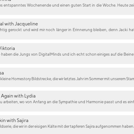
nes entspanntes Wochenende und einen guten Start in die Woche. Heute zeige
l with Jacqueline
htig gerockt und wird mir noch länger in Erinnerung bleiben, denn Jacki hat
Viktoria
ile haben die Jungs von DigitalMinds und ich echt schon einiges auf die Beine
sa
kleine Homestory Bildstrecke, die wir letztes Jahr im Sommer mit unserem Stam
 Again with Lydia
zu arbeiten, wo von Anfang an die Sympathie und Harmonie passt und es einfac
in with Sajira
ldserie, die wir in der eisigen Kälte mit der tapferen Sajira aufgenommen haben. 