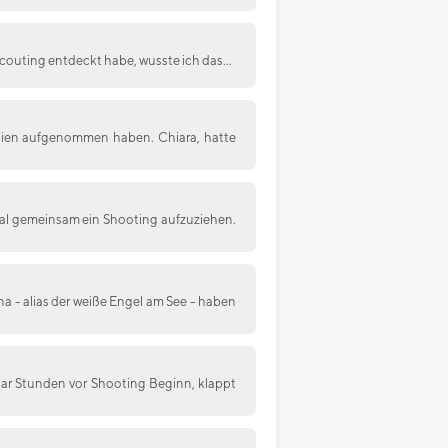
Scouting entdeckt habe, wusste ich das...
 Wien aufgenommen haben. Chiara, hatte
al gemeinsam ein Shooting aufzuziehen.
a - alias der weiße Engel am See - haben
ar Stunden vor Shooting Beginn, klappt