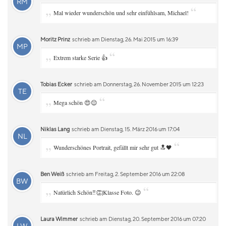
RM
„
“
Mal wieder wunderschön und sehr einfühlsam, Michael!
Moritz Prinz
schrieb am Dienstag, 26. Mai 2015 um 16:39
MP
„
“
Extrem starke Serie 👍
Tobias Ecker
schrieb am Donnerstag, 26. November 2015 um 12:23
TE
„
“
Mega schön 😍😌
Niklas Lang
schrieb am Dienstag, 15. März 2016 um 17:04
NL
„
“
Wunderschönes Portrait, gefällt mir sehr gut 🔝🖤
Ben Weiß
schrieb am Freitag, 2. September 2016 um 22:08
BW
„
“
Natürlich Schön‼️👏|Klasse Foto. 😉
Laura Wimmer
schrieb am Dienstag, 20. September 2016 um 07:20