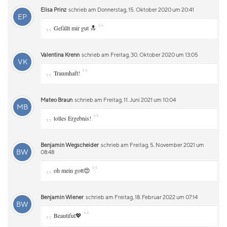
Elisa Prinz
schrieb am Donnerstag, 15. Oktober 2020 um 20:41
EP
„
“
Gefällt mir gut 🔝
Valentina Krenn
schrieb am Freitag, 30. Oktober 2020 um 13:05
VK
„
“
Traumhaft!
Mateo Braun
schrieb am Freitag, 11. Juni 2021 um 10:04
MB
„
“
tolles Ergebnis!
Benjamin Wegscheider
schrieb am Freitag, 5. November 2021 um
BW
08:48
„
“
oh mein gott😍
Benjamin Wiener
schrieb am Freitag, 18. Februar 2022 um 07:14
BW
„
“
Beautiful💖