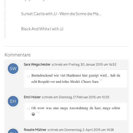
Sunset Castle with JJ - Wenn die Sonne die Ma...
Black And White I with JJ
Kommentare
Sara Wegscheider
schrieb am Freitag, 30. Januar 2015 um 16:52
SW
„
Beeindruckend wie viel Hautkunst hier gezeigt wird... hab da
“
echt Respekt vor und tolles Model. Cheers Sara
Emil Holzer
schrieb am Dienstag, 17. Februar 2015 um 10:33
EH
„
Oh wow was eine mega Ausstrahlung du hast, mega schön
“
😀
Rosalie Müllner
schrieb am Donnerstag, 2. April 2015 um 14:38