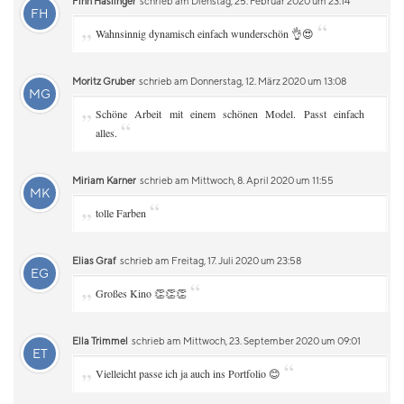
Finn Haslinger
schrieb am Dienstag, 25. Februar 2020 um 23:14
FH
„
“
Wahnsinnig dynamisch einfach wunderschön 👌😍
Moritz Gruber
schrieb am Donnerstag, 12. März 2020 um 13:08
MG
„
Schöne Arbeit mit einem schönen Model. Passt einfach
“
alles.
Miriam Karner
schrieb am Mittwoch, 8. April 2020 um 11:55
MK
„
“
tolle Farben
Elias Graf
schrieb am Freitag, 17. Juli 2020 um 23:58
EG
„
“
Großes Kino 👏👏👏
Ella Trimmel
schrieb am Mittwoch, 23. September 2020 um 09:01
ET
„
“
Vielleicht passe ich ja auch ins Portfolio 😊