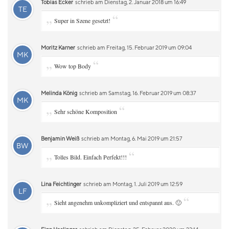
Tobias Ecker
schrieb am Dienstag, 2. Januar 2018 um 16:49
TE
„
“
Super in Szene gesetzt!
Moritz Karner
schrieb am Freitag, 15. Februar 2019 um 09:04
MK
„
“
Wow top Body
Melinda König
schrieb am Samstag, 16. Februar 2019 um 08:37
MK
„
“
Sehr schöne Komposition
Benjamin Weiß
schrieb am Montag, 6. Mai 2019 um 21:57
BW
„
“
Tolles Bild. Einfach Perfekt!!!
Lina Feichtinger
schrieb am Montag, 1. Juli 2019 um 12:59
LF
„
“
Sieht angenehm unkompliziert und entspannt aus. 🙂