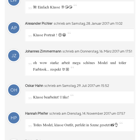
LW
„
“
🌺 Einfach Klasse 🥂😘😘
Alexander Pichler
schrieb am Samstag, 28. Januar 2017 um 11:02
AP
„
“
Klasse Portrait ! 😍😁
Johannes Zimmermann
schrieb am Donnerstag, 16. März 2017 um 17:51
JZ
„
oh wow starke arbeit mega schönes Model und toller
“
Farblook... respekt 🤘🏼
Oskar Hahn
schrieb am Samstag, 29. Juli 2017 um 15:52
OH
„
“
Klasse bearbeitet! I like!
Hannah Pfeifer
schrieb am Dienstag, 14. November 2017 um 07:57
HP
„
“
Tolles Model, klasse Outfit, perfekt in Szene gesetzt 📸👌