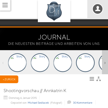
JOURNAL
DIE NEUESTEN BEITRÄGE UND ARBEITEN VON UNS
‹
›
« ZURÜCK
Shootingvorschau // Annkatrin K
Dienstag, 6. Januar 2015
Gepostet von
Michael Sedlacek
(Fotograf)
30 Kommentare