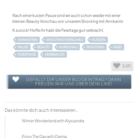
Nach einer kurzen Pause sind wir auch schon wieder mit einer
kleinen Beauty Vorschau von unserem Shooting mit Annkatrin
K zurück! Hoffe ihr habt die Feiertage gut verbracht.
ANNKATRIN
SHOOTINGVORSCHAU
KURZEN
PAUSE
BEAUTY
VORSCHAU
SHOOTING
HABT
FEIERTAGE
VERBRACHT
3.371
GEFÄLLT DIR UNSER BLOGEINTRAG? DANN
FREUEN WIR UNS ÜBER DEIN LIKE!
Das könnte dich auch interessieren...
Winter Wonderland with Alyssandra
Enjoy The Day with Darina