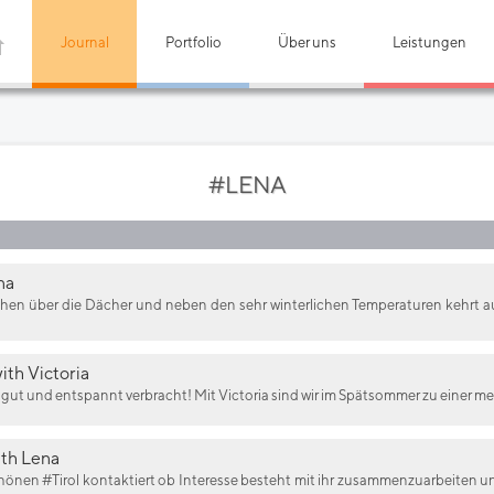
Journal
Portfolio
Über uns
Leistungen
#LENA
na
 über die Dächer und neben den sehr winterlichen Temperaturen kehrt auch e
ith Victoria
 gut und entspannt verbracht! Mit Victoria sind wir im Spätsommer zu einer mei
ith Lena
önen #Tirol kontaktiert ob Interesse besteht mit ihr zusammenzuarbeiten 