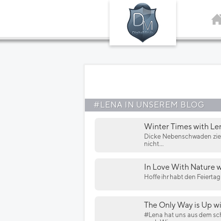
#LENA IN UNSEREM BLOG
Winter Times with Le
Dicke Nebenschwaden ziehen
nicht...
In Love With Nature w
Hoffe ihr habt den Feiertag
The Only Way is Up w
#Lena hat uns aus dem sch