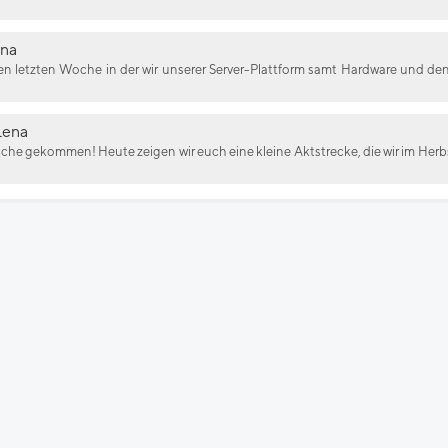
ena
en letzten Woche in der wir unserer Server-Plattform samt Hardware und den
Lena
Woche gekommen! Heute zeigen wir euch eine kleine Aktstrecke, die wir im He