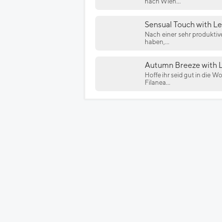
nach Wien...
Sensual Touch with L
Nach einer sehr produktiv
haben,...
Autumn Breeze with 
Hoffe ihr seid gut in die 
Filanea...