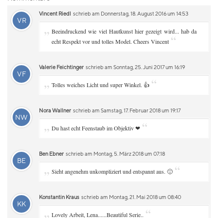
Vincent Riedl
schrieb am Donnerstag, 18. August 2016 um 14:53
VR
„
Beeindruckend wie viel Hautkunst hier gezeigt wird... hab da
“
echt Respekt vor und tolles Model. Cheers Vincent
Valerie Feichtinger
schrieb am Sonntag, 25. Juni 2017 um 16:19
VF
„
“
Tolles weiches Licht und super Winkel. 👍
Nora Wallner
schrieb am Samstag, 17. Februar 2018 um 19:17
NW
„
“
Du hast echt Feenstaub im Objektiv ❤
Ben Ebner
schrieb am Montag, 5. März 2018 um 07:18
BE
„
“
Sieht angenehm unkompliziert und entspannt aus. 🙂
Konstantin Kraus
schrieb am Montag, 21. Mai 2018 um 08:40
KK
„
“
Lovely Arbeit, Lena......Beautiful Serie..