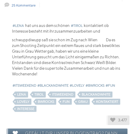
25 Kommentare
hat uns aus dem schönen
kontaktiert ob
#LENA
#TIROL
Interesse besteht mit ihr zusammenzuarbeiten und
schwuppdiwupp saß sie schon im Zug nach Wien
Da es
zum Shooting Zeitpunkt ein extrem flaues und stark bewölktes
Grau in Grau Wetter gab, haben wir uns eine kleine
Unterführung gesucht um das Licht einigermaßen zu Richten.
Entstanden sind diese Kontrastreichen Schwarz Weiß Bilder.
Vielen Dank für die super tolle Zusammenarbeit und nun ab ins
Wochenende!
#ITSWEEKEND
#BLACKANDWHITE
#LOVELY
#BWROCKS
#FUN
LENA
TIROL
ITSWEEKEND
BLACKANDWHITE
LOVELY
BWROCKS
FUN
GRAU
KONTAKTIERT
INTERESSE
3.477
GEFÄLLT DIR UNSER BLOGEINTRAG? DANN