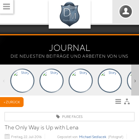
JOURNAL
DIE NEUESTEN BEITRÄGE UND ARBEITEN VON UNS
‹
›
« ZURÜCK
PURE FACES
The Only Way is Up with Lena
Freitag, 22. Juli 2016
Gepostet von
Michael Sedlacek
(Fotograf)