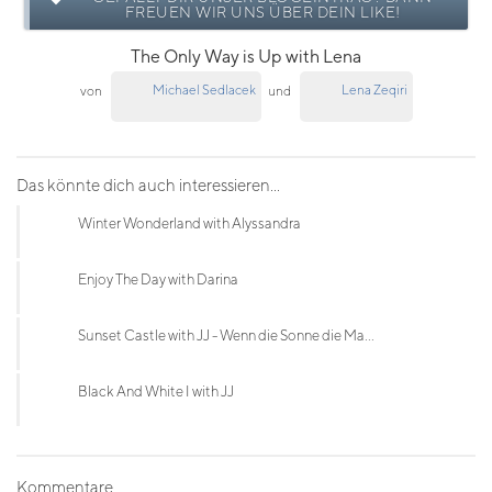
FREUEN WIR UNS ÜBER DEIN LIKE!
The Only Way is Up with Lena
Michael Sedlacek
Lena Zeqiri
von
und
Das könnte dich auch interessieren...
Winter Wonderland with Alyssandra
Enjoy The Day with Darina
Sunset Castle with JJ - Wenn die Sonne die Ma...
Black And White I with JJ
Kommentare