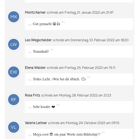
Moritz Karner
schrieb am Freitag, 21. Januar 2022 um 21:47
MK
„
“
Gut gemacht 😁👍
Leo Wegscheider
schrieb am Donnerstag, 10. Februar 2022 um 18:20
LW
„
“
Traumhaft!
Elena Walder
schrieb am Freitag, 25. Februar 2022 um 15:11
EW
„
“
Tolles Licht. (Wie bei dir üblich. 🙂)
Rosa Fritz
schrieb am Montag, 28. Februar 2022 um 21:23
RF
„
“
Sehr kreativ ❤️
Valerie Leitner
schrieb am Montag, 24. Oktober 2022 um 09:15
VL
„
“
Mega cool 😎 ein paar Worte zum Bildsetup!?