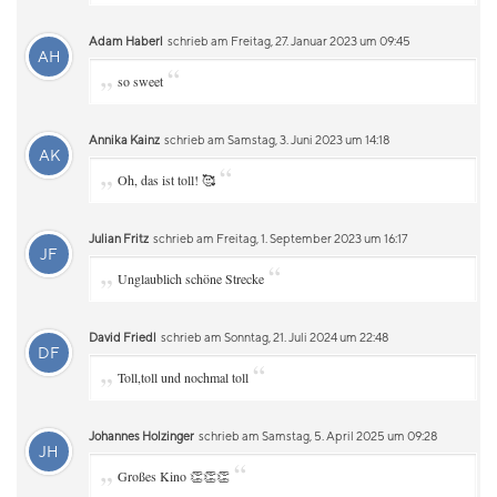
Adam Haberl
schrieb am Freitag, 27. Januar 2023 um 09:45
AH
„
“
so sweet
Annika Kainz
schrieb am Samstag, 3. Juni 2023 um 14:18
AK
„
“
Oh, das ist toll! 🥰
Julian Fritz
schrieb am Freitag, 1. September 2023 um 16:17
JF
„
“
Unglaublich schöne Strecke
David Friedl
schrieb am Sonntag, 21. Juli 2024 um 22:48
DF
„
“
Toll,toll und nochmal toll
Johannes Holzinger
schrieb am Samstag, 5. April 2025 um 09:28
JH
„
“
Großes Kino 👏👏👏