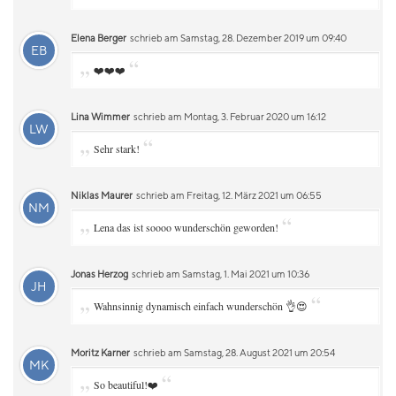
Elena Berger
schrieb am Samstag, 28. Dezember 2019 um 09:40
EB
„
“
❤️❤️❤️
Lina Wimmer
schrieb am Montag, 3. Februar 2020 um 16:12
LW
„
“
Sehr stark!
Niklas Maurer
schrieb am Freitag, 12. März 2021 um 06:55
NM
„
“
Lena das ist soooo wunderschön geworden!
Jonas Herzog
schrieb am Samstag, 1. Mai 2021 um 10:36
JH
„
“
Wahnsinnig dynamisch einfach wunderschön 👌😍
Moritz Karner
schrieb am Samstag, 28. August 2021 um 20:54
MK
„
“
So beautiful!❤️