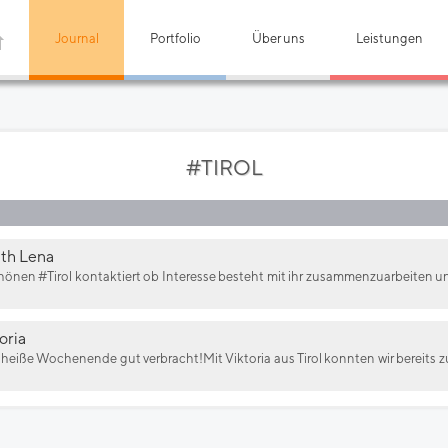
Journal
Portfolio
Über uns
Leistungen
#TIROL
ith Lena
önen #Tirol kontaktiert ob Interesse besteht mit ihr zusammenzuarbeiten 
oria
s heiße Wochenende gut verbracht!Mit Viktoria aus Tirol konnten wir bereit