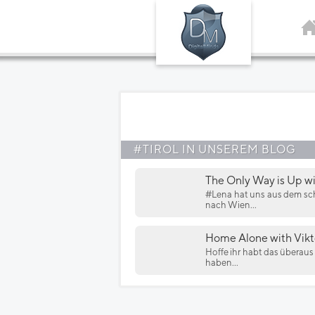
#TIROL IN UNSEREM BLOG
The Only Way is Up w
#Lena hat uns aus dem sch
nach Wien...
Home Alone with Vikt
Hoffe ihr habt das überau
haben...