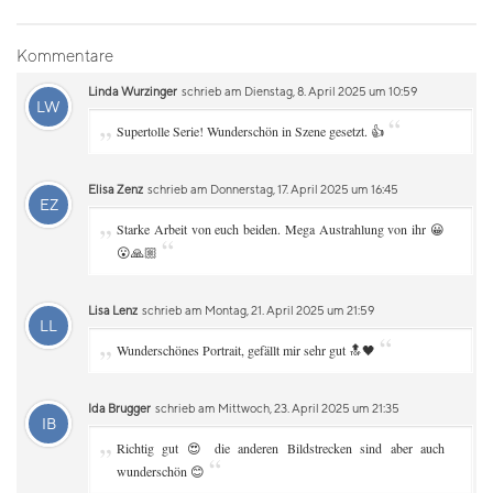
Kommentare
Linda Wurzinger
schrieb am Dienstag, 8. April 2025 um 10:59
LW
„
“
Supertolle Serie! Wunderschön in Szene gesetzt. 👍
Elisa Zenz
schrieb am Donnerstag, 17. April 2025 um 16:45
EZ
„
Starke Arbeit von euch beiden. Mega Austrahlung von ihr 😀
“
😮🙏🏼
Lisa Lenz
schrieb am Montag, 21. April 2025 um 21:59
LL
„
“
Wunderschönes Portrait, gefällt mir sehr gut 🔝🖤
Ida Brugger
schrieb am Mittwoch, 23. April 2025 um 21:35
IB
„
Richtig gut 😍 die anderen Bildstrecken sind aber auch
“
wunderschön 😊