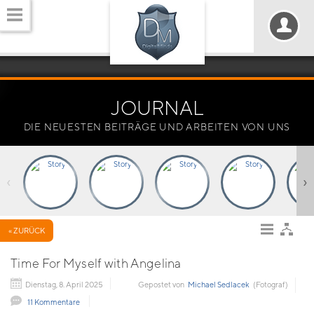
JOURNAL
DIE NEUESTEN BEITRÄGE UND ARBEITEN VON UNS
‹
›
« ZURÜCK
Time For Myself with Angelina
Dienstag, 8. April 2025
Gepostet von
Michael Sedlacek
(Fotograf)
11 Kommentare