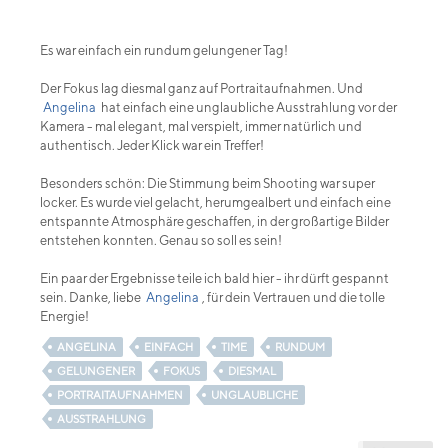
Es war einfach ein rundum gelungener Tag!
Der Fokus lag diesmal ganz auf Portraitaufnahmen. Und
Angelina
hat einfach eine unglaubliche Ausstrahlung vor der
Kamera - mal elegant, mal verspielt, immer natürlich und
authentisch. Jeder Klick war ein Treffer!
Besonders schön: Die Stimmung beim Shooting war super
locker. Es wurde viel gelacht, herumgealbert und einfach eine
entspannte Atmosphäre geschaffen, in der großartige Bilder
entstehen konnten. Genau so soll es sein!
Ein paar der Ergebnisse teile ich bald hier - ihr dürft gespannt
sein. Danke, liebe
Angelina
, für dein Vertrauen und die tolle
Energie!
ANGELINA
EINFACH
TIME
RUNDUM
GELUNGENER
FOKUS
DIESMAL
PORTRAITAUFNAHMEN
UNGLAUBLICHE
AUSSTRAHLUNG