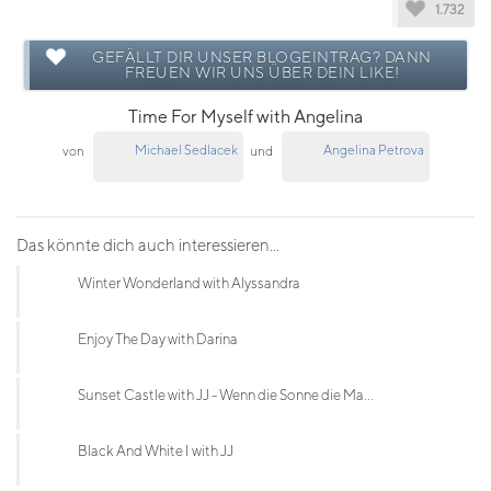
1.732
GEFÄLLT DIR UNSER BLOGEINTRAG? DANN
FREUEN WIR UNS ÜBER DEIN LIKE!
Time For Myself with Angelina
Michael Sedlacek
Angelina Petrova
von
und
Das könnte dich auch interessieren...
Winter Wonderland with Alyssandra
Enjoy The Day with Darina
Sunset Castle with JJ - Wenn die Sonne die Ma...
Black And White I with JJ