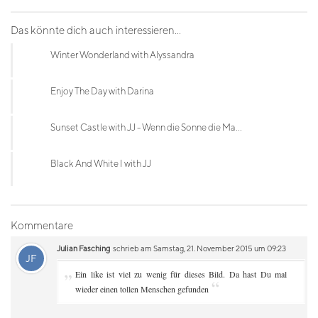
Das könnte dich auch interessieren...
Winter Wonderland with Alyssandra
Enjoy The Day with Darina
Sunset Castle with JJ - Wenn die Sonne die Ma...
Black And White I with JJ
Kommentare
Julian Fasching
schrieb am Samstag, 21. November 2015 um 09:23
JF
„
Ein like ist viel zu wenig für dieses Bild. Da hast Du mal
“
wieder einen tollen Menschen gefunden