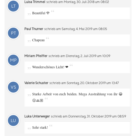
Luisa Trimmel
schrieb am Montag, 30. Juli 2018 um 08:02
LT
„
“
Beautiful 🌹
Paul Thurner
schrieb am Samstag, 4. Mai 2019 um 08:05
PT
„
“
Chapeau
Miriam Pfeiffer
schrieb am Dienstag, 2. Juli 2019 um 10:09
MP
„
“
Wunderschönes Licht! ❤
Valerie Schuster
schrieb am Sonntag, 20. Oktober 2019 um 13:47
VS
„
Starke Arbeit von euch beiden. Mega Austrahlung von ihr 😀
“
😮🙏🏼
Luka Unterweger
schrieb am Donnerstag, 31. Oktober 2019 um 08:59
LU
„
“
Sehr stark!