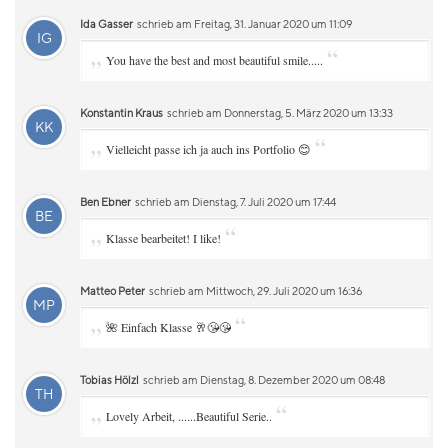
Ida Gasser
schrieb am Freitag, 31. Januar 2020 um 11:09
IG
„
“
You have the best and most beautiful smile.....
Konstantin Kraus
schrieb am Donnerstag, 5. März 2020 um 13:33
KK
„
“
Vielleicht passe ich ja auch ins Portfolio 😊
Ben Ebner
schrieb am Dienstag, 7. Juli 2020 um 17:44
BE
„
“
Klasse bearbeitet! I like!
Matteo Peter
schrieb am Mittwoch, 29. Juli 2020 um 16:36
MP
„
“
🌺 Einfach Klasse 🥂😘😘
Tobias Hölzl
schrieb am Dienstag, 8. Dezember 2020 um 08:48
TH
„
“
Lovely Arbeit, ......Beautiful Serie..