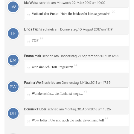
Ida Weiss
schrieb am Mittwoch, 29. März 2017 um 10:00
IW
„
“
Voll auf den Punkt! Habt ihr beide echt klasse gemacht!
Linda Fuchs
schrieb am Donnerstag, 10. August 2017 um 11:19
LF
„
“
TOP
Emma Mair
schrieb am Donnerstag, 21. September 2017 um 12:25
EM
„
“
sehr sinnlich. Toll umgesetzt!
Paulina Weiß
schrieb am Donnerstag, 1. März 2018 um 17:59
PW
„
“
Wunderschön... das Licht ist mega...
Dominik Huber
schrieb am Montag, 30. April 2018 um 15:26
DH
„
“
Wow tolles Foto und auch die mehr davon sind toll