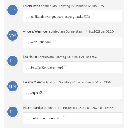
Lorenz Beck
schrieb am Dienstag, 19. Januar 2021 um 11:25
LB
„
“
gefällt mir sehr gut habts super gmacht 👏😍
Vincent Weninger
schrieb am Donnerstag, 4. März 2021 um 08:20
VW
„
“
Sehr, sehr cool!
Lea Haller
schrieb am Sonntag, 13. Juni 2021 um 19:56
LH
„
“
So tolle Kontraste - top!
Helena Maier
schrieb am Sonntag, 26. Dezember 2021 um 13:25
HM
„
“
Super 👏
Maximilian Lenz
schrieb am Mittwoch, 26. Januar 2022 um 09:58
ML
„
“
Einfach nur traumhaft !