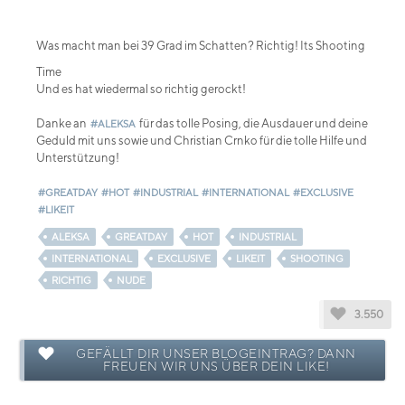
Was macht man bei 39 Grad im Schatten? Richtig! Its Shooting
Time
Und es hat wiedermal so richtig gerockt!
Danke an
für das tolle Posing, die Ausdauer und deine
#ALEKSA
Geduld mit uns sowie und Christian Crnko für die tolle Hilfe und
Unterstützung!
#GREATDAY
#HOT
#INDUSTRIAL
#INTERNATIONAL
#EXCLUSIVE
#LIKEIT
ALEKSA
GREATDAY
HOT
INDUSTRIAL
INTERNATIONAL
EXCLUSIVE
LIKEIT
SHOOTING
RICHTIG
NUDE
3.550
GEFÄLLT DIR UNSER BLOGEINTRAG? DANN
FREUEN WIR UNS ÜBER DEIN LIKE!