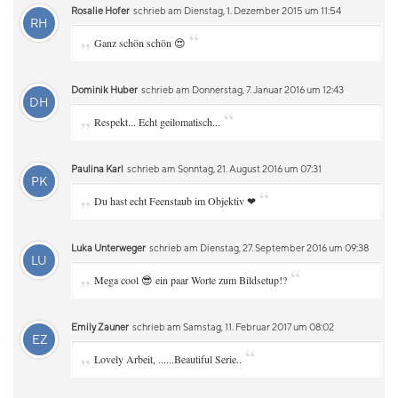
Rosalie Hofer
schrieb am Dienstag, 1. Dezember 2015 um 11:54
RH
„
“
Ganz schön schön 😍
Dominik Huber
schrieb am Donnerstag, 7. Januar 2016 um 12:43
DH
„
“
Respekt... Echt geilomatisch...
Paulina Karl
schrieb am Sonntag, 21. August 2016 um 07:31
PK
„
“
Du hast echt Feenstaub im Objektiv ❤
Luka Unterweger
schrieb am Dienstag, 27. September 2016 um 09:38
LU
„
“
Mega cool 😎 ein paar Worte zum Bildsetup!?
Emily Zauner
schrieb am Samstag, 11. Februar 2017 um 08:02
EZ
„
“
Lovely Arbeit, ......Beautiful Serie..