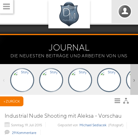
JOURNAL
DIE NEUESTEN BEITRÄGE UND ARBEITEN VON UNS
‹
›
« ZURÜCK
Industrial Nude Shooting mit Aleksa - Vorschau
Sonntag, 19. Juli 2015
Gepostet von
Michael Sedlacek
(Fotograf)
29 Kommentare