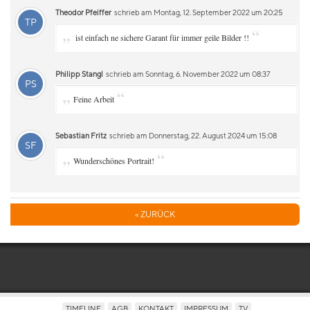
Theodor Pfeiffer
schrieb am Montag, 12. September 2022 um 20:25
TP
„
“
ist einfach ne sichere Garant für immer geile Bilder !!
Philipp Stangl
schrieb am Sonntag, 6. November 2022 um 08:37
PS
„
“
Feine Arbeit
Sebastian Fritz
schrieb am Donnerstag, 22. August 2024 um 15:08
SF
„
“
Wunderschönes Portrait!
« ZURÜCK
TIMELINE
AGB
KONTAKT
IMPRESSUM
TV