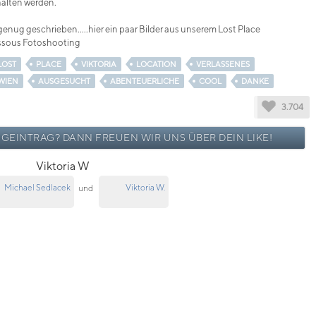
alten werden.
genug geschrieben.....hier ein paar Bilder aus unserem Lost Place
sous Fotoshooting
LOST
PLACE
VIKTORIA
LOCATION
VERLASSENES
WIEN
AUSGESUCHT
ABENTEUERLICHE
COOL
DANKE
3.704
OGEINTRAG? DANN FREUEN WIR UNS ÜBER DEIN LIKE!
Viktoria W
Michael Sedlacek
Viktoria W.
und