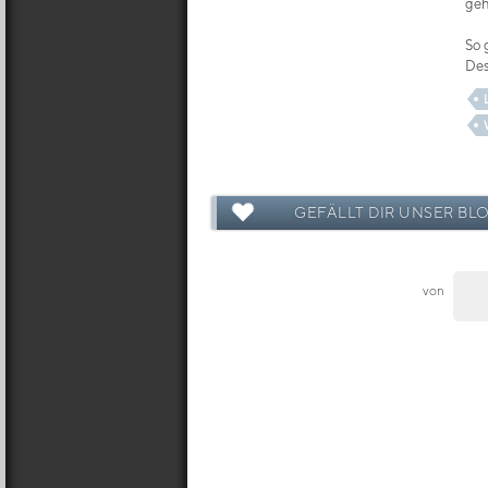
geh
So 
Des
GEFÄLLT DIR UNSER BL
von