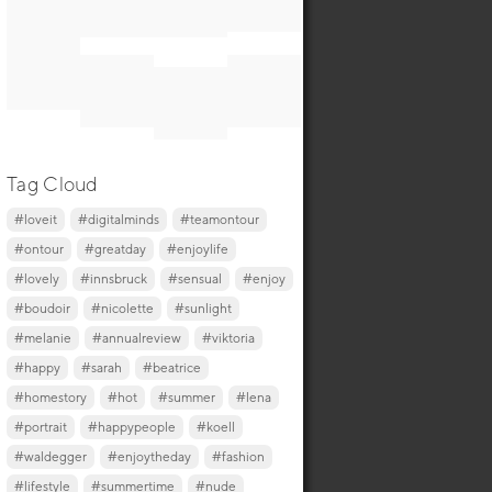
Tag Cloud
#loveit
#digitalminds
#teamontour
#ontour
#greatday
#enjoylife
#lovely
#innsbruck
#sensual
#enjoy
#boudoir
#nicolette
#sunlight
#melanie
#annualreview
#viktoria
#happy
#sarah
#beatrice
#homestory
#hot
#summer
#lena
#portrait
#happypeople
#koell
#waldegger
#enjoytheday
#fashion
#lifestyle
#summertime
#nude