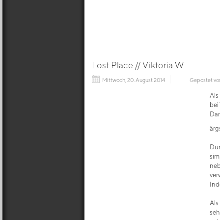
Lost Place // Viktoria W
Mittwoch, 20. August 2014
Gepostet v
Als
bei
Dan
ärg
Dur
sim
neb
ver
Ind
Als
seh