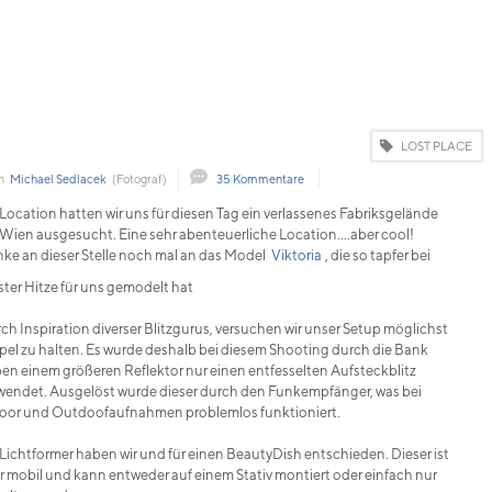
LOST PLACE
on
Michael Sedlacek
(Fotograf)
35 Kommentare
 Location hatten wir uns für diesen Tag ein verlassenes Fabriksgelände
 Wien ausgesucht. Eine sehr abenteuerliche Location....aber cool!
ke an dieser Stelle noch mal an das Model
Viktoria
, die so tapfer bei
ster Hitze für uns gemodelt hat
ch Inspiration diverser Blitzgurus, versuchen wir unser Setup möglichst
pel zu halten. Es wurde deshalb bei diesem Shooting durch die Bank
en einem größeren Reflektor nur einen entfesselten Aufsteckblitz
wendet. Ausgelöst wurde dieser durch den Funkempfänger, was bei
oor und Outdoofaufnahmen problemlos funktioniert.
 Lichtformer haben wir und für einen BeautyDish entschieden. Dieser ist
r mobil und kann entweder auf einem Stativ montiert oder einfach nur