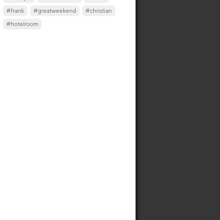
#frank
#greatweekend
#christian
#hotelroom