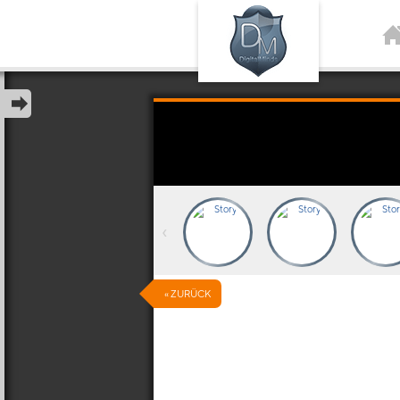
‹
« ZURÜCK